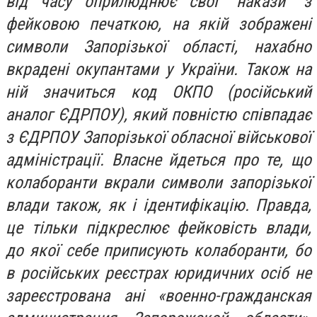
від часу оприлюднює свої “накази” з
фейковою печаткою, на якій зображені
символи Запорізької області, нахабно
вкрадені окупантами у України. Також на
ній значиться код ОКПО (російський
аналог ЄДРПОУ), який повністю співпадає
з ЄДРПОУ Запорізької обласної військової
адміністрації. Власне йдеться про те, що
колаборанти вкрали символи запорізької
влади також, як і ідентифікацію. Правда,
це тільки підкреслює фейковість влади,
до якої себе приписують колаборанти, бо
в російських реєстрах юридичних осіб не
зареєстрована ані «военно-гражданская