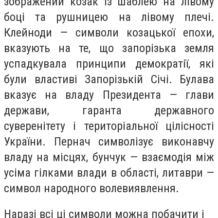
зображений козак із шаблею на лівому
боці та рушницею на лівому плечі.
Клейноди — символи козацької епохи,
вказують на те, що запорізька земля
успадкувала принципи демократії, які
були властиві Запорізькій Січі. Булава
вказує на владу Президента — глави
держави, гаранта державного
суверенітету і територіальної цілісності
України. Пернач символізує виконавчу
владу на місцях, бунчук — взаємодія між
усіма гілками влади в області, литаври —
символ народного волевиявлення.
Наразі всі ці символи можна побачити і