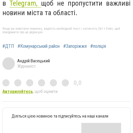
в
Telegram,
щоб не пропустити важливі
новини міста та області.
Якщо ви помітили помилку, виділіть необхідний текст і натисніть Ctrl + Enter, щоб
повідомити про це редакцію
#ДТП
#Комунарський район
#Запоріжжя
#поліція
Андрій Васецький
Журналіст
0,0
Авторизуйтесь
, щоб оцінити
Діліться цією новиною та підписуйтесь на наші канали