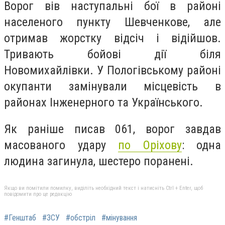
Ворог вів наступальні бої в районі
населеного пункту Шевченкове, але
отримав жорстку відсіч і відійшов.
Тривають бойові дії біля
Новомихайлівки. У Пологівському районі
окупанти замінували місцевість в
районах Інженерного та Українського.
Як раніше писав 061, в
орог завдав
масованого удару
по Оріхову
: одна
людина загинула, шестеро поранені.
Якщо ви помітили помилку, виділіть необхідний текст і натисніть Ctrl + Enter, щоб
повідомити про це редакцію
#Генштаб
#ЗСУ
#обстріл
#мінування