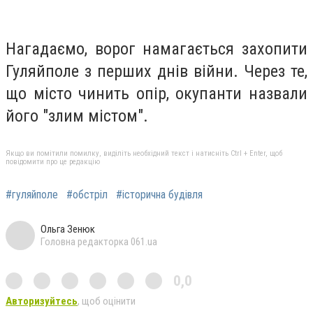
Нагадаємо, ворог намагається захопити
Гуляйполе з перших днів війни. Через те,
що місто чинить опір, окупанти назвали
його "злим містом".
Якщо ви помітили помилку, виділіть необхідний текст і натисніть Ctrl + Enter, щоб
повідомити про це редакцію
#гуляйполе
#обстріл
#історична будівля
Ольга Зенюк
Головна редакторка 061.ua
0,0
Авторизуйтесь
, щоб оцінити