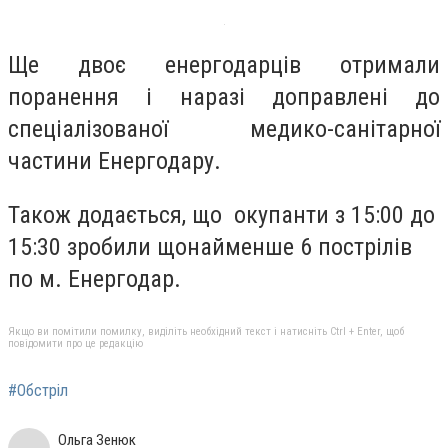
Ще двоє енергодарців отримали
поранення і наразі доправлені до
спеціалізованої медико-санітарної
частини Енергодару.
Також додається, що окупанти з 15:00 до
15:30 зробили щонайменше 6 пострілів
по м. Енергодар.
Якщо ви помітили помилку, виділіть необхідний текст і натисніть Ctrl + Enter, щоб
повідомити про це редакцію
#Обстріл
Ольга Зенюк