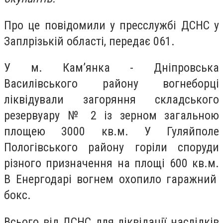
Про це повідомили у пресслужбі ДСНС у
Заплрізькій області, передає 061.
У м. Кам’янка - Дніпровська
Василівського району вогнеборці
ліквідували загоряння складського
резервуару № 2 із зерном загальною
площею 3000 кв.м. У Гуляйполе
Пологівського району горіли споруди
різного призначення на площі 600 кв.м.
В Енергодарі вогнем охопило
гаражний
бокс.
Всього від ДСНС для ліквідації наслідків