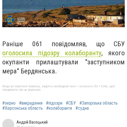
Раніше 061 повідомляв, що СБУ
оголосила підозру колаборанту
, якого
окупанти прилаштували "заступником
мера" Бердянська.
Якщо ви помітили помилку, виділіть необхідний текст і натисніть Ctrl + Enter, щоб
повідомити про це редакцію
#зерно
#викрадення
#підозри
#СБУ
#Запорізька область
#Херсонська область
#колаборанти
#судна
Андрій Васецький