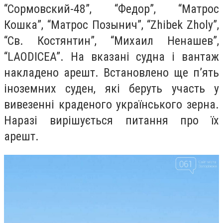
“Сормовский-48”, “Федор”, “Матрос
Кошка”, “Матрос Позынич”, “Zhibek Zholy”,
“Св. Костянтин”, “Михаил Ненашев”,
“LAODICEA”. На вказані судна і вантаж
накладено арешт. Встановлено ще п’ять
іноземних суден, які беруть участь у
вивезенні краденого українського зерна.
Наразі вирішується питання про їх
арешт.