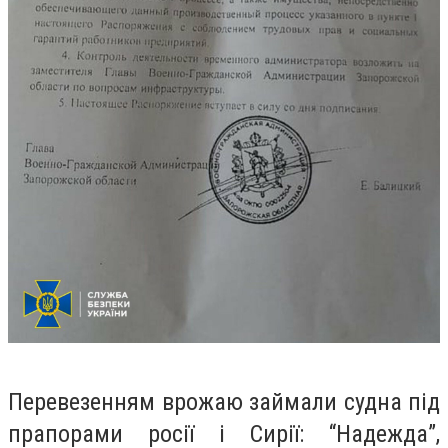
Перевезенням врожаю займали судна під
прапорами росії і Сирії: “Надежда”,