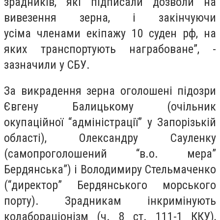
зрадників, які підписали дозволи на
вивезення зерна, і закінчуючи
усіма
членами екіпажу 10 суден рф, на
яких транспортують награбоване”, -
зазначили у СБУ.
За викрадення зерна оголошені підозри
Євгену Балицькому (очільник
окупаційної “адміністрації” у Запорізькій
області), Олександру Сауленку
(самопроголошений “в.о. мера”
Бердянська”) і Володимиру Стельмаченко
(“директор” Бердянського морського
порту). Зрадникам інкримінують
колабораціонізм (ч. 8 ст. 111-1 ККУ),