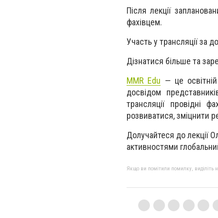
Після лекції запланова
фахівцем.
Участь у трансляції за д
Дізнатися більше та зар
MMR Edu
— це освітній
досвідом представників
трансляції провідні фа
розвиватися, зміцнити р
Долучайтеся до лекції О
активностями глобальни
Якщо ви помітили помилку, виділіть нео