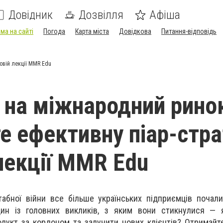
Довідник
Дозвілля
Афіша
ма на сайті
Погода
Карта міста
Довідкова
Питання-відповідь
овій лекції MMR Edu
 на міжнародний рино
е ефективну піар-стра
 лекції MMR Edu
абної війни все більше українських підприємців почал
ин із головних викликів, з яким вони стикнулися — 
родукт за кордоном та залучити нових клієнтів? Отримайт