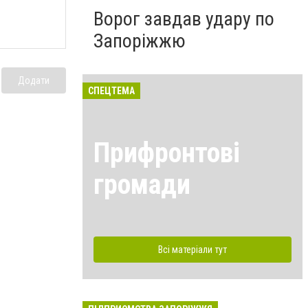
Ворог завдав удару по
Запоріжжю
Додати
СПЕЦТЕМА
Прифронтові
громади
Всі матеріали тут