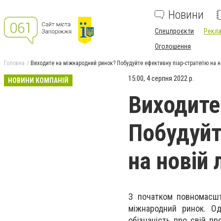
Новини
Спецпроєкти
Рекла
Оголошення
Головна
Виходите на міжнародний ринок? Побудуйте ефективну піар-стратегію на н
15:00, 4 серпня 2022 р.
НОВИНИ КОМПАНІЙ
Виходите
Побудуйт
на новій
З початком повномасшт
міжнародний ринок. Од
обізнаність про свій п