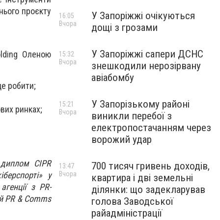
тнього проєкту
У Запоріжжі очікуються
16:05
Вчора
дощі з грозами
У Запоріжжі сапери ДСНС
olding Оленою
15:32
Вчора
знешкодили нерозірвану
авіабомбу
це робити;
У Запорізькому районі
15:21
ових ринках;
Вчора
виникли перебої з
електропостачанням через
ворожий удар
 диплом CIPR
700 тисяч гривень доходів,
13:47
Вчора
іберспорті» у
квартира і дві земельні
агенції з PR-
ділянки: що задекларував
цій PR & Comms
голова Заводської
райадміністрації