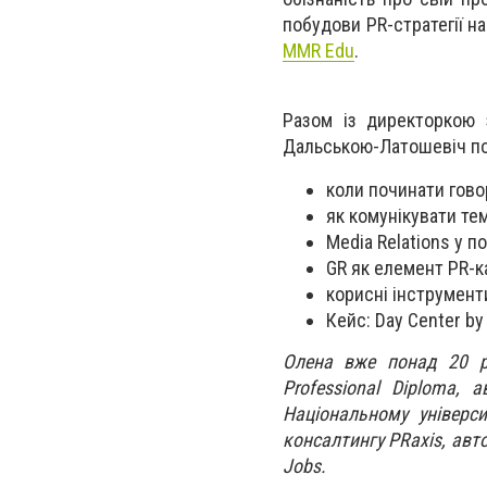
побудови PR-стратегії н
MMR Edu
.
Разом із директоркою 
Дальською-Латошевіч по
коли починати гово
як комунікувати тем
Media Relations у п
GR як елемент PR-к
корисні інструмент
Кейс: Day Center by
Олена вже понад 20 р
Professional Diploma, 
Національному універси
консалтингу PRaxis, авт
Jobs.