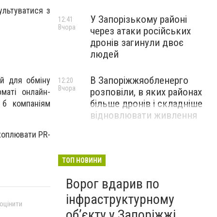
ультуватися з
У Запорізькому районі
12:41
Вчора
через атаки російських
дронів загинули двоє
людей
В Запоріжжяобленерго
й для обміну
12:20
Вчора
розповіли, в яких районах
рматі онлайн-
більше дронів і складніше
и б компаніям
відновлювати живлення
хоплювати PR-
ТОП НОВИНИ
Ворог вдарив по
інфраструктурному
 оцінити
обʼєкту у Запоріжжі