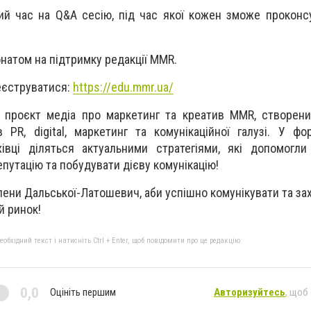
ний час на Q&A сесію, під час якої кожен зможе проконс
онатом на підтримку редакції MMR.
еєструватися:
https://edu.mmr.ua/
 проєкт медіа про маркетинг та креатив MMR, створени
 PR, digital, маркетинг та комунікаційної галузі. У фо
хівці діляться актуальними стратегіями, які допомогл
епутацію та побудувати дієву комунікацію!
лени Дальської-Латошевич, аби успішно комунікувати та за
й ринок!
бхідний текст і натисніть Ctrl + Enter, щоб повідомити про це редакцію
0,0
Оцініть першим
Авторизуйтесь
, щоб