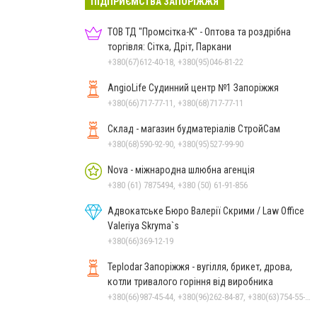
ПІДПРИЄМСТВА ЗАПОРІЖЖЯ
ТОВ ТД "Промсітка-К" - Оптова та роздрібна
торгівля: Сітка, Дріт, Паркани
+380(67)612-40-18, +380(95)046-81-22
AngioLife Судинний центр №1 Запоріжжя
+380(66)717-77-11, +380(68)717-77-11
Склад - магазин будматеріалів СтройСам
+380(68)590-92-90, +380(95)527-99-90
Nova - міжнародна шлюбна агенція
+380 (61) 7875494, +380 (50) 61-91-856
Адвокатське Бюро Валерії Скрими / Law Office
Valeriya Skryma`s
+380(66)369-12-19
Teplodar Запоріжжя - вугілля, брикет, дрова,
котли тривалого горіння від виробника
+380(66)987-45-44, +380(96)262-84-87, +380(63)754-55-79