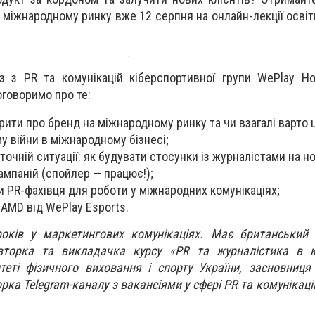
а міжнародному ринку вже 12 серпня на онлайн-лекції осві
з з PR та комунікацій кіберспортивної групи WePlay H
говоримо про те:
рити про бренд на міжнародному ринку та чи взагалі варто 
у війни в міжнародному бізнесі;
оточній ситуації: як будувати стосунки із журналістами на н
ампаній (спойлер — працює!);
и PR-фахівця для роботи у міжнародних комунікаціях;
 AMD від WePlay Esports.
оків у маркетингових комунікаціях. Має британський
авторка та викладачка курсу ​​«PR та журналістика в к
теті фізичного виховання і спорту України, засновниця 
орка Telegram-каналу з вакансіями у сфері PR та комуніка