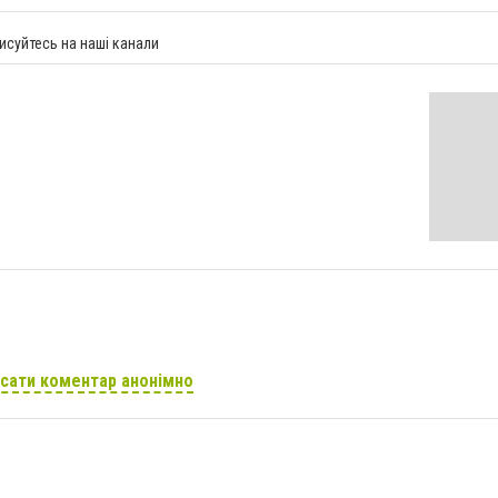
исуйтесь на наші канали
сати коментар анонімно