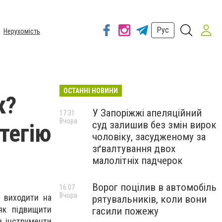
Рус
Нерухомість
ОСТАННІ НОВИНИ
к?
У Запоріжжі апеляційний
17:31
Вчора
суд залишив без змін вирок
тегію
чоловіку, засудженому за
зґвалтування двох
малолітніх падчерок
Ворог поцілив в автомобіль
16:07
Вчора
и виходити на
рятувальників, коли вони
як підвищити
гасили пожежу
е інструменти