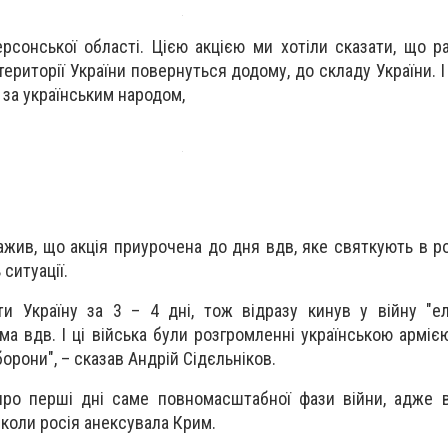
рсонської області. Цією акцією ми хотіли сказати, що ра
 території України повернуться додому, до складу України. І
е за українським народом,
жив, що акція приурочена до дня вдв, яке святкують в рос
ситуації.
ти Україну за 3 – 4 дні, тож відразу кинув у війну "ел
ема вдв. І ці війська були розгромленні українською арміє
орони", – сказав Андрій Сідєльніков.
о перші дні саме повномасштабної фази війни, адже ві
 коли росія анексувала Крим.