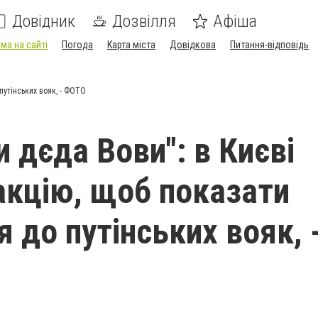
Довідник
Дозвілля
Афіша
ма на сайті
Погода
Карта міста
Довідкова
Питання-відповідь
путінських вояк, - ФОТО
 дєда Вови": в Києві
акцію, щоб показати
 до путінських вояк, 