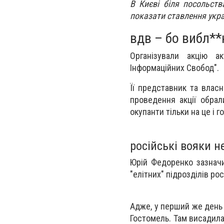
В Києві біля посольств
показати ставлення украї
вдв – бо вибл**
Організували акцію ак
Інформаційних Свобод".
Її представник та влас
проведення акції обрал
окупанти тільки на це і г
російські вояки 
Юрій Федоренко зазначи
"елітних" підрозділів рос
Адже, у перший же день 
Гостомель. Там висадила