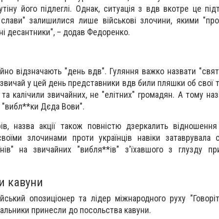
тіну його підлеглі. Однак, ситуація з вдв вкотре це під
 слави" залишилися лише військові злочини, якими "пр
тні десантники", – додав Федоренко.
ійно відзначають "день вдв". Гуляння важко назвати "свят
азвичай у цей день представники вдв били пляшки об свої т
 та калічили звичайних, не "елітних" громадян. А тому на
 – "вибл**ки Дєда Вови".
ів, назва акції також повністю дзеркалить відношення
 своїми злочинами проти українців навіки затаврувала 
нів" на звичайних "вибля**ів" з'їхавшого з глузду пр
и кавуни
ійський опозиціонер та лідер міжнародного руху "Говоріт
альники принесли до посольства кавуни.