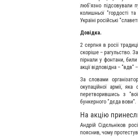
люб'язно підсовували пу
колишньої "гордості та
Україні російські "славе
Довідка.
2 серпня в росії традиц
скоріше – рагульство. З
пірнали у фонтани, били
акції відповідна – "вдв"
За словами організатор
окупаційної армії, яка
перетворившись з "вої
бункерного "дєда вови".
На акцію принесл
Андрій Сідєльніков рос
пояснив, чому протестув