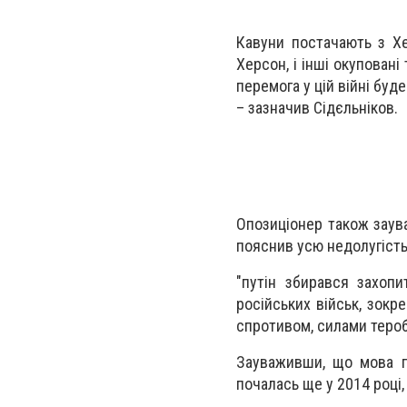
Кавуни постачають з Хе
Херсон, і інші окуповані
перемога у цій війні буд
– зазначив Сідєльніков.
Опозиціонер також заува
пояснив усю недолугість 
"путін збирався захопи
російських військ, зокр
спротивом, силами тероб
Зауваживши, що мова пр
почалась ще у 2014 році,