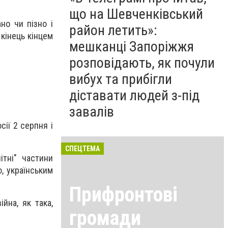
що на Шевченківський
но чи пізно і
район летить»:
 кінець кінцем
мешканці Запоріжжя
розповідають, як почули
вибух та прибігли
діставати людей з-під
завалів
ії 2 серпня і
СПЕЦТЕМА
ітні" частини
ю, українським
Прифронтові
йна, як така,
громади