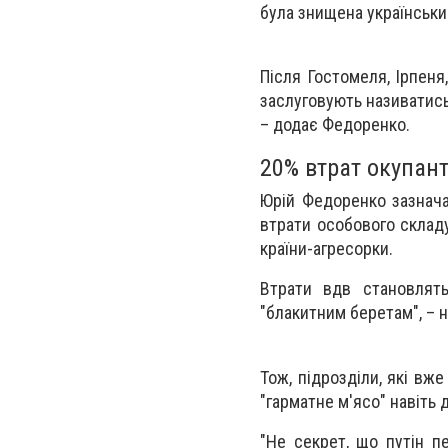
була знищена українськи
Після Гостомеля, Ірпеня
заслуговують називатись
– додає Федоренко.
20% втрат окупант
Юрій Федоренко зазнача
втрати особового склад
країни-агресорки.
Втрати вдв становлять
"блакитним беретам", – 
Тож, підрозділи, які вж
"гарматне м'ясо" навіть 
"Не секрет, що путін пе