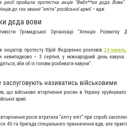
а росії пройшла протестна акція "Вибл**ки дєда Вови".
нців до так званої "еліти" російської армії – вдв.
ки дєда вови
тивісти Громадської Організації "Агенція Розвитку Д
не ініціатор протесту Юрій Федоренко розповів
24 каналу
и невипадково – 3 серпня, у міжнародний день кавуна. 
одяться, аби об їх голови розбивати кавуни".
не заслуговують називатись військовими
в, що військове вторгнення росіян в Україну зруйнувало
ійської армії.
вторгнення росія втратила "еліту еліт" при спробі захопл
ся 45-та бригада спеціального призначення вдв, але практ