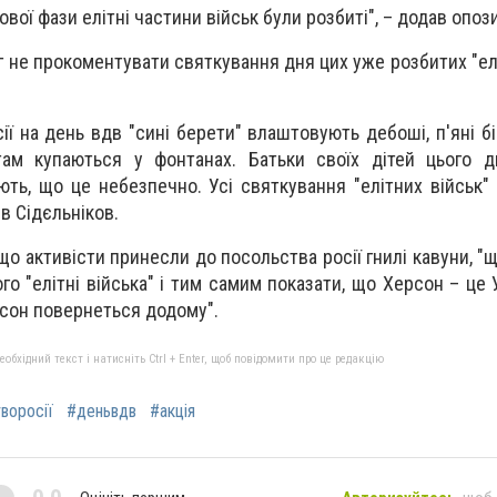
нової фази елітні частини військ були розбиті", – додав опоз
г не прокоментувати святкування дня цих уже розбитих "елі
ії на день вдв "сині берети" влаштовують дебоші, п'яні бі
там купаються у фонтанах. Батьки своїх дітей цього д
ють, що це небезпечно. Усі святкування "елітних військ"
в Сідєльніков.
що активісти принесли до посольства росії гнилі кавуни, 
го "елітні війська" і тим самим показати, що Херсон – це 
рсон повернеться додому".
бхідний текст і натисніть Ctrl + Enter, щоб повідомити про це редакцію
воросії
#деньвдв
#акція