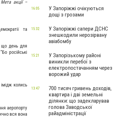
 Мета акції –
У Запоріжжі очікуються
16:05
дощі з грозами
У Запоріжжі сапери ДСНС
емократії та
15:32
знешкодили нерозірвану
авіабомбу
, що день для
"Бо російські
У Запорізькому районі
15:21
виникли перебої з
електропостачанням через
ворожий удар
 імідж колись
700 тисяч гривень доходів,
13:47
квартира і дві земельні
ділянки: що задекларував
голова Заводської
ення аеропорту
райадміністрації
ично вся вона