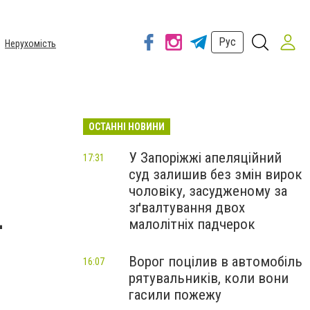
Рус
Нерухомість
ОСТАННІ НОВИНИ
У Запоріжжі апеляційний
17:31
суд залишив без змін вирок
чоловіку, засудженому за
зґвалтування двох
-
малолітніх падчерок
Ворог поцілив в автомобіль
16:07
рятувальників, коли вони
гасили пожежу