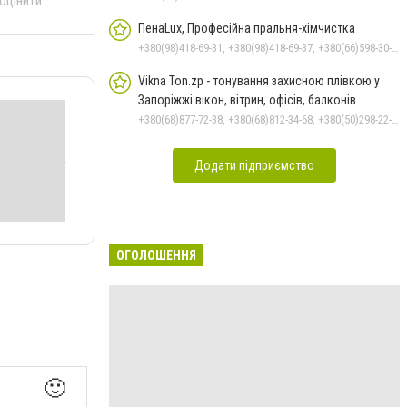
 оцінити
ПенаLux, Професійна пральня-хімчистка
+380(98)418-69-31, +380(98)418-69-37, +380(66)598-30-43, +380(67)711-17-01
Vikna Ton.zp - тонування захисною плівкою у
Запоріжжі вікон, вітрин, офісів, балконів
+380(68)877-72-38, +380(68)812-34-68, +380(50)298-22-32
Додати підприємство
ОГОЛОШЕННЯ
🙂