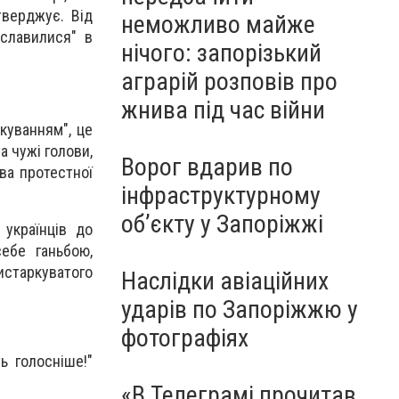
тверджує. Від
неможливо майже
ославилися" в
нічого: запорізький
аграрій розповів про
жнива під час війни
куванням", це
а чужі голови,
Ворог вдарив по
зва протестної
інфраструктурному
обʼєкту у Запоріжжі
 українців до
себе ганьбою,
истаркуватого
Наслідки авіаційних
ударів по Запоріжжю у
фотографіях
ь голосніше!"
«В Телеграмі прочитав,