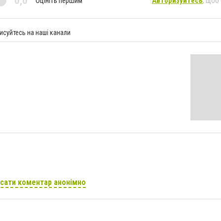
0,0
Оцініть першим
Авторизуйтесь
, щоб
исуйтесь на наші канали
сати коментар анонімно