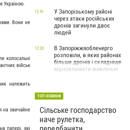
я Україною.
У Запорізькому районі
12:41
через атаки російських
рами. Вони не
дронів загинули двоє
людей
В Запоріжжяобленерго
12:20
розповіли, в яких районах
ли колосальні
більше дронів і складніше
антних військ
відновлювати живлення
ник належить
ТОП НОВИНИ
Сільське господарство
я на звичайне
наче рулетка,
передбачити
а папері, які