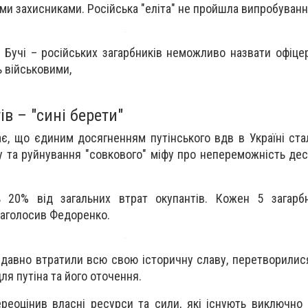
ми захисниками. Російська "еліта" не пройшла випробуванн
, Бучі – російських загарбників неможливо назвати офіце
 військовими,
ів – "сині берети"
є, що єдиним досягненням путінського вдв в Україні ста
у та руйнування "совкового" міфу про непереможність дес
 20% від загальних втрат окупантів. Кожен 5 загарб
наголосив Федоренко.
е давно втратили всю свою історичну славу, перетворилис
для путіна та його оточення.
реоцінив власні ресурси та сили, які існують виключно н