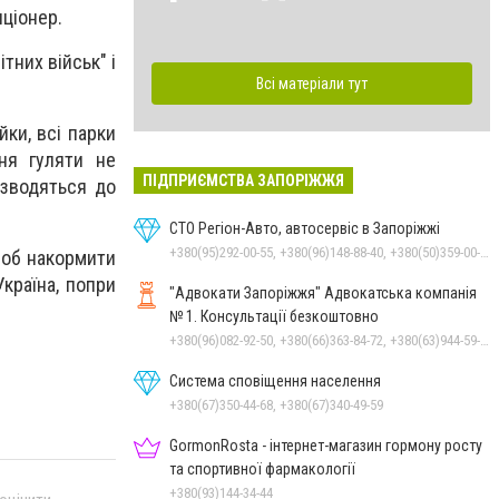
иціонер.
тних військ" і
Всі матеріали тут
йки, всі парки
ня гуляти не
ПІДПРИЄМСТВА ЗАПОРІЖЖЯ
 зводяться до
СТО Регіон-Авто, автосервіс в Запоріжжі
+380(95)292-00-55, +380(96)148-88-40, +380(50)359-00-55, +380(95)767-17-17
"щоб накормити
Україна, попри
"Адвокати Запоріжжя" Адвокатська компанія
№ 1. Консультації безкоштовно
+380(96)082-92-50, +380(66)363-84-72, +380(63)944-59-94, +380(96)082-92-50
Система сповіщення населення
+380(67)350-44-68, +380(67)340-49-59
GormonRosta - інтернет-магазин гормону росту
та спортивної фармакології
+380(93)144-34-44