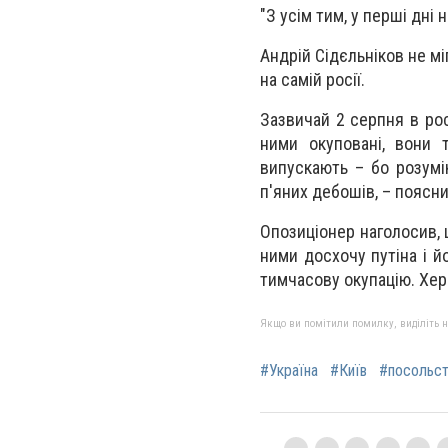
"З усім тим, у перші дні 
Андрій Сідєльніков не мі
на самій росії.
Зазвичай 2 серпня в рос
ними окуповані, вони 
випускають – бо розумі
п'яних дебошів, – поясни
Опозиціонер наголосив, 
ними досхочу путіна і йо
тимчасову окупацію. Хе
Якщо ви помітили помилку, виділіть нео
#Україна
#Київ
#посольст