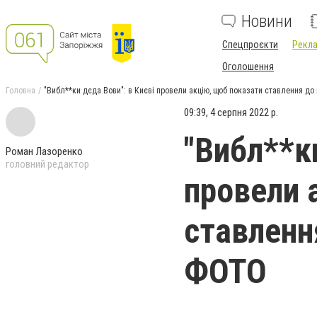
Новини
Спецпроєкти
Рекла
Оголошення
Головна
"Вибл**ки дєда Вови": в Києві провели акцію, щоб показати ставлення до 
09:39, 4 серпня 2022 р.
"Вибл**ки
Роман Лазоренко
головний редактор
провели 
ставлення
ФОТО