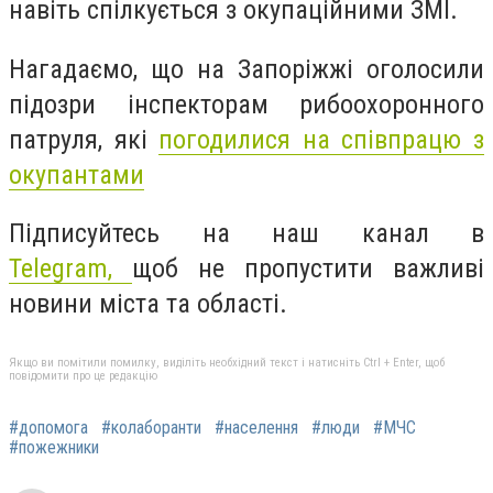
навіть спілкується з окупаційними ЗМІ.
Нагадаємо, що на Запоріжжі оголосили
підозри інспекторам рибоохоронного
патруля, які
погодилися на співпрацю з
окупантами
Підписуйтесь на наш канал в
Telegram,
щоб не пропустити важливі
новини міста та області.
Якщо ви помітили помилку, виділіть необхідний текст і натисніть Ctrl + Enter, щоб
повідомити про це редакцію
#допомога
#колаборанти
#населення
#люди
#МЧС
#пожежники