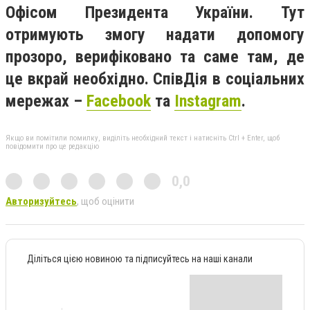
Офісом Президента України. Тут
отримують змогу надати допомогу
прозоро, верифіковано та саме там, де
це вкрай необхідно. СпівДія в соціальних
мережах –
Facebook
та
Instagram
.
Якщо ви помітили помилку, виділіть необхідний текст і натисніть Ctrl + Enter, щоб
повідомити про це редакцію
0,0
Авторизуйтесь
, щоб оцінити
Діліться цією новиною та підписуйтесь на наші канали