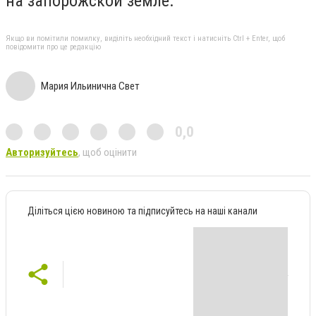
на запорожской земле.
Якщо ви помітили помилку, виділіть необхідний текст і натисніть Ctrl + Enter, щоб
повідомити про це редакцію
Мария Ильинична Свет
0,0
Авторизуйтесь
, щоб оцінити
Діліться цією новиною та підписуйтесь на наші канали