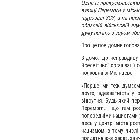
Одне із прокремлівських
вулиці Перемоги у міськ
підрозділ ЗСУ, а на прил
обласній військовій ад
дужу погано з зором або
Про це повідомив голова
Відомо, що неправдиву
Всесвітньої організації
полковника Мізінцева.
«
Перше, ми теж думаєм,
друге, адекватність у 
відсутня. Будь-який пе
Перемоги, і що там ро
попередніми нацистами у 
десь у центрі міста роз
нацизмом, в тому числі 
придатна вже зараз, зви