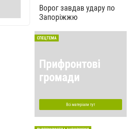
Ворог завдав удару по
Запоріжжю
СПЕЦТЕМА
Прифронтові
громади
Всі матеріали тут