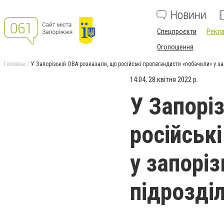
Новини
Спецпроєкти
Рекла
Оголошення
Головна
У Запорізькій ОВА розказали, що російські пропагандисти «побачили» у зап
14:04, 28 квітня 2022 р.
У Запорі
російськ
у запоріз
підрозді