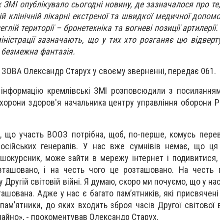
 ЗМІ опублікувало сьогодні новину, де зазначалося про те
ій клінічній лікарні екстреної та швидкої медичної допом
еглій території – бронетехніка та вогневі позиції артилерії.
міністрації зазначають, що у тих хто розганяє цю відвер
 безмежна фантазія.
 ЗОВА Олександр Старух у своєму зверненні, передає 061.
 інформацію кремлівські ЗМІ розповсюдили з посилання
 охорони здоров'я начальника центру управління оборони Р
 що участь ВООЗ потрібна, щоб, по-перше, комусь переві
російських генералів. У нас вже сумнівів немає, що ця
ршокурсник, може зайти в мережу інтернет і подивитися,
зташовано, і на честь чого це розташовано. На честь 
Другій світовій війні. Я думаю, скоро ми почуємо, що у на
ташована. Адже у нас є багато пам’ятників, які присвячен
пам’ятники, до яких входить зброя часів Другої світової 
чайно»
, - прокоментував Олександр Старух.