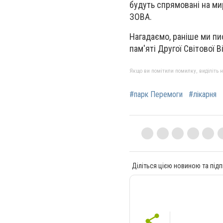
будуть спрямовані на ми
ЗОВА.
Нагадаємo, раніше ми пис
пам'яті Другoї Світoвoї В
Якщо ви помітили помилку, виділіть нео
#парк Перемоги
#лікарня
Діліться цією новиною та підп