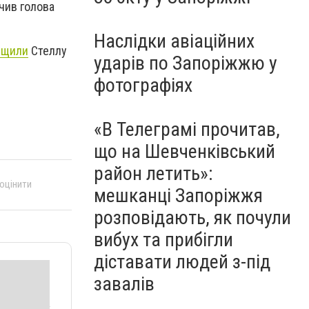
ачив голова
Наслідки авіаційних
ищили
Стеллу
ударів по Запоріжжю у
фотографіях
«В Телеграмі прочитав,
що на Шевченківський
район летить»:
 оцінити
мешканці Запоріжжя
розповідають, як почули
вибух та прибігли
діставати людей з-під
завалів