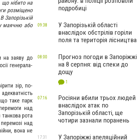
району: в поліції розповіли
, що нібито на
подробиці
оги розміщено
 В Запорізькій
У Запорізькій області
ту маячню або
09:38
внаслідок обстрілів горіли
поля та територія лісництва
Прогноз погоди в Запоріжжі
08:00
м на заяву до
на 8 серпня: від спеки до
осії генерала-
дощу
1
рити зір, по-
 адекватність
Росіяни вбили трьох людей
07:16
 що таке парк
внаслідок атак по
перемоги над
Запорізькій області, ще
с танкова рота
чотири зазнали поранень
і перемозі над
війни, вона не
У Запоріжжі апеляційний
17:31