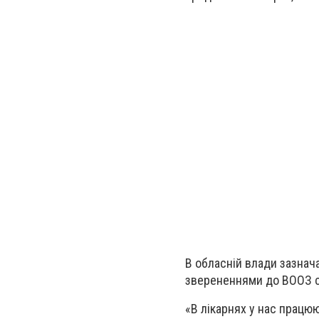
В обласній влади зазнач
зверененнями до ВООЗ 
«
В лікарнях у нас працюю