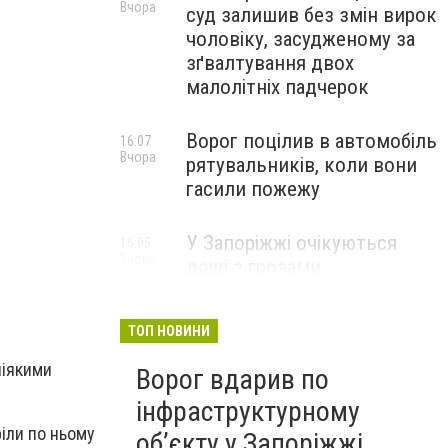
Вчора
суд залишив без змін вирок
чоловіку, засудженому за
зґвалтування двох
малолітніх падчерок
Ворог поцілив в автомобіль
16:07
Вчора
рятувальників, коли вони
гасили пожежу
У Запоріжжі очікуються
16:05
Вчора
дощі з грозами
ТОП НОВИНИ
ніякими
Ворог вдарив по
інфраструктурному
ріли по ньому
обʼєкту у Запоріжжі