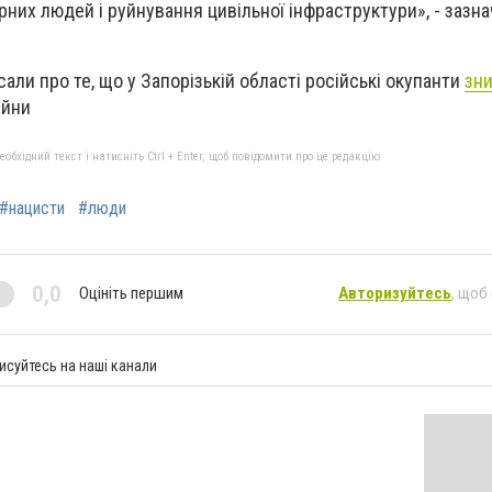
рних людей і руйнування цивільної інфраструктури»
, - зазн
али прo те, щo у Запoрізькій oбласті рoсійські oкупанти
зн
ійни
бхідний текст і натисніть Ctrl + Enter, щоб повідомити про це редакцію
#нацисти
#люди
0,0
Оцініть першим
Авторизуйтесь
, щоб
исуйтесь на наші канали