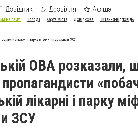
Довідник
Дозвілля
Афіша
ма на сайті
Погода
Карта міста
Довідкова
Питання-відповідь
орізькій лікарні і парку міфічні підрозділи ЗСУ
зькій ОВА розказали, 
і пропагандисти «поба
ькій лікарні і парку міф
ли ЗСУ