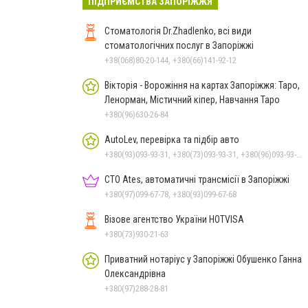
ПІДПРИЄМСТВА ЗАПОРІЖЖЯ
Стоматологія Dr.Zhadlenko, всі види
стоматологічних послуг в Запоріжжі
+38(068)80-20-144, +380(66)141-92-12
Вікторія - Ворожіння на картах Запоріжжя: Таро,
Ленорман, Містичний кіпер, Навчання Таро
+380(96)630-26-84
AutoLev, перевірка та підбір авто
+380(93)093-93-31, +380(73)093-93-31, +380(96)093-93-31
СТО Ates, автоматичні трансмісії в Запоріжжі
+380(97)099-67-78, +380(93)099-67-68
Візове агентство України HOTVISA
+380(73)930-21-63
Приватний нотаріус у Запоріжжі Обушенко Ганна
Олександрівна
+380(97)288-28-81