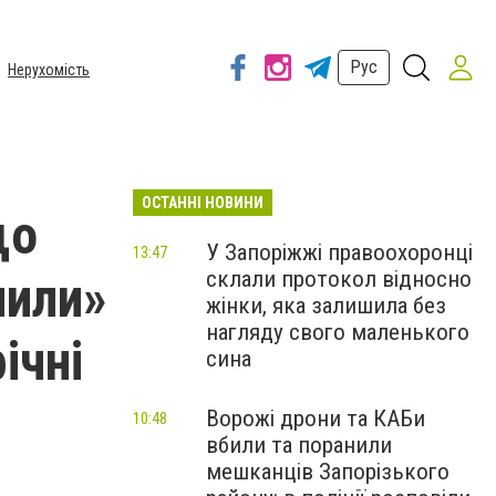
Рус
Нерухомість
ОСТАННІ НОВИНИ
що
У Запоріжжі правоохоронці
13:47
склали протокол відносно
чили»
жінки, яка залишила без
нагляду свого маленького
ічні
сина
Ворожі дрони та КАБи
10:48
вбили та поранили
мешканців Запорізького