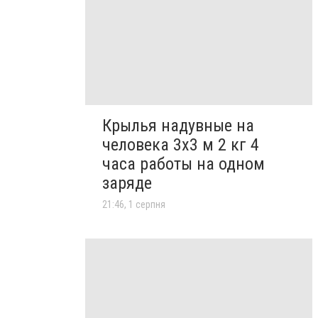
Крылья надувные на
человека 3х3 м 2 кг 4
часа работы на одном
заряде
21:46, 1 серпня