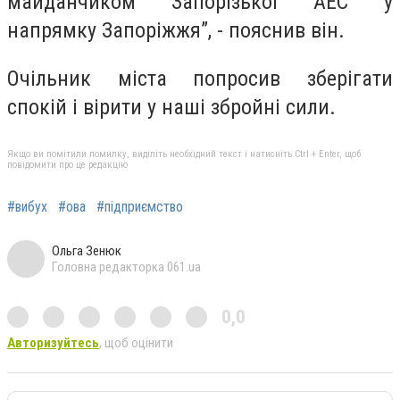
майданчиком Запорізької АЕС у
напрямку Запоріжжя”, - пояснив він.
Очільник міста попросив зберігати
спокій і вірити у наші збройні сили.
Якщо ви помітили помилку, виділіть необхідний текст і натисніть Ctrl + Enter, щоб
повідомити про це редакцію
#вибух
#ова
#підприємство
Ольга Зенюк
Головна редакторка 061.ua
0,0
Авторизуйтесь
, щоб оцінити