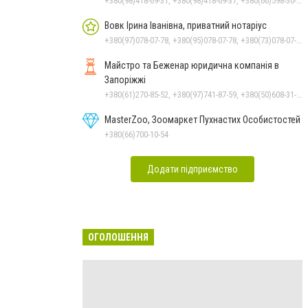
+380(98)418-69-31, +380(98)418-69-37, +380(66)598-30-43, +380(67)711-17-01
Вовк Ірина Іванівна, приватний нотаріус
+380(97)078-07-78, +380(95)078-07-78, +380(73)078-07-78, +380(61)289-21-00, +380(61)239-55-59
Майстро та Беженар юридична компанія в
Запоріжжі
+380(61)270-85-52, +380(97)741-87-59, +380(50)608-31-76
MasterZoo, Зоомаркет Пухнастих Особистостей
+380(66)700-10-54
Додати підприємство
ОГОЛОШЕННЯ