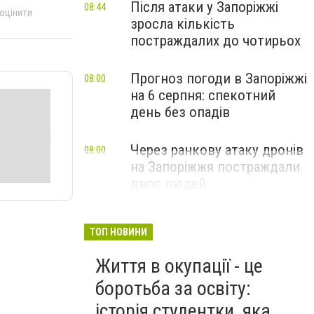
Після атаки у Запоріжжі
08:44
 оцінити
зросла кількість
постраждалих до чотирьох
Прогноз погоди в Запоріжжі
08:00
на 6 серпня: спекотний
день без опадів
Через ранкову атаку дронів
08:00
на Запоріжжя постраждали
двоє людей
ТОП НОВИНИ
Життя в окупації - це
боротьба за освіту:
історія студентки, яка