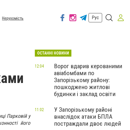
Рус
Нерухомість
ОСТАННІ НОВИНИ
Ворог вдарив керованими
12:04
авіабомбами по
ками
Запорізькому району:
пошкоджено житлові
будинки і заклад освіти
У Запорізькому районі
11:02
ці Парковій у
внаслідок атаки БПЛА
онності його
постраждали двоє людей