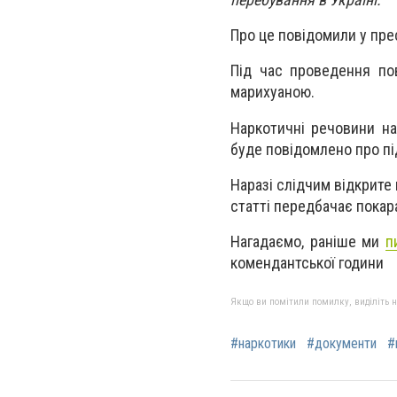
Про це повідомили у прес
Під час проведення по
марихуаною.
Наркотичні речовини на
буде повідомлено про пі
Наразі слідчим відкрите
статті передбачає покара
Нагадаємо, раніше ми
п
комендантської години
Якщо ви помітили помилку, виділіть нео
#наркотики
#документи
#