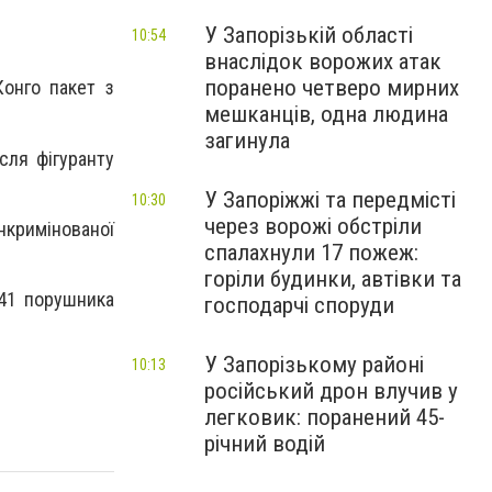
У Запорізькій області
10:54
внаслідок ворожих атак
поранено четверо мирних
Конго пакет з
мешканців, одна людина
загинула
сля фігуранту
У Запоріжжі та передмісті
10:30
через ворожі обстріли
інкримінованої
спалахнули 17 пожеж:
горіли будинки, автівки та
 41 порушника
господарчі споруди
У Запорізькому районі
10:13
російський дрон влучив у
легковик: поранений 45-
річний водій