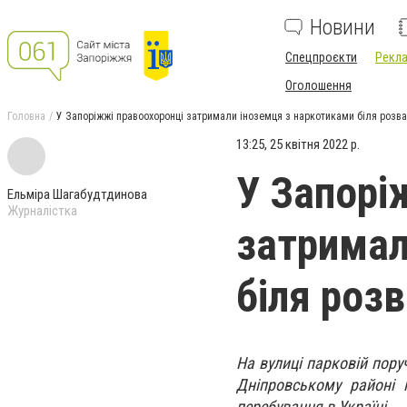
Новини
Спецпроєкти
Рекла
Оголошення
Головна
У Запоріжжі правоохоронці затримали іноземця з наркотиками біля розв
13:25, 25 квітня 2022 р.
У Запорі
Ельміра Шагабудтдинова
Журналістка
затримал
біля роз
На вулиці парковій пору
Дніпровському районі 
перебування в Україні.