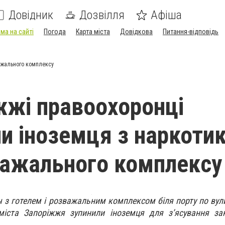
Довідник
Дозвілля
Афіша
ма на сайті
Погода
Карта міста
Довідкова
Питання-відповідь
ажального комплексу
жжі правоохоронці
и іноземця з наркоти
важального комплексу
ч з готелем і розважальним комплексом біля порту по вули
міста Запоріжжя зупинили іноземця для з’ясування зак