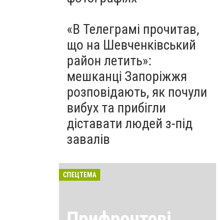
«В Телеграмі прочитав,
що на Шевченківський
район летить»:
мешканці Запоріжжя
розповідають, як почули
вибух та прибігли
діставати людей з-під
завалів
СПЕЦТЕМА
Прифронтові