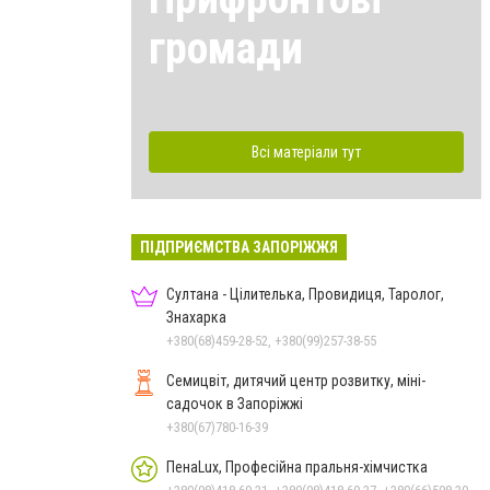
громади
Всі матеріали тут
ПІДПРИЄМСТВА ЗАПОРІЖЖЯ
Султана - Цілителька, Провидиця, Таролог,
Знахарка
+380(68)459-28-52, +380(99)257-38-55
Семицвіт, дитячий центр розвитку, міні-
садочок в Запоріжжі
+380(67)780-16-39
ПенаLux, Професійна пральня-хімчистка