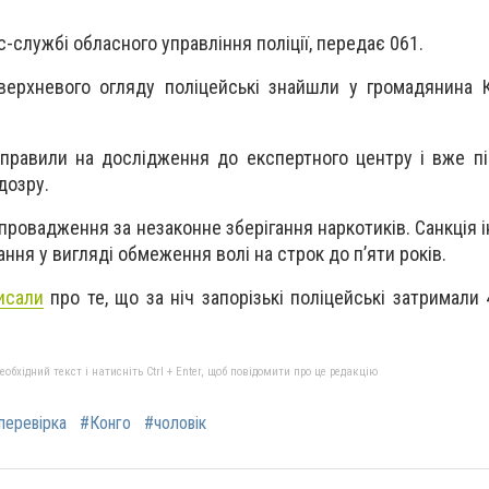
-службі обласного управління поліції, передає 061.
верхневого огляду поліцейські знайшли у громадянина 
правили на дослідження до експертного центру і вже пі
дозру.
 провадження за незаконне зберігання наркотиків. Санкція 
ння у вигляді обмеження волі на строк до п’яти років.
исали
про те, що за ніч запорізькі поліцейські затримали
бхідний текст і натисніть Ctrl + Enter, щоб повідомити про це редакцію
перевірка
#Конго
#чоловік