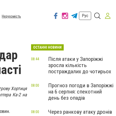
Рус
Нерухомість
ОСТАННІ НОВИНИ
удар
Після атаки у Запоріжжі
08:44
зросла кількість
асті
постраждалих до чотирьох
Прогноз погоди в Запоріжжі
08:00
строву Хортиця
на 6 серпня: спекотний
оптера Ка-2 на
день без опадів
новин.
Через ранкову атаку дронів
08:00