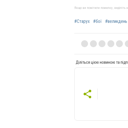
Якщо ви помітили помилку, виділіть нео
#Старух
#бої
#великдень
Діліться цією новиною та підп