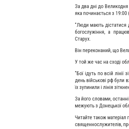
За два дні до Великодня
яка починається з 19:00 
"Люди мають дістатися д
богослужіння, а працю
Старух.
Він переконаний, що Вели
У той же час на сході об
"Бої ідуть по всій лінії
день військові рф були в
їх зупинили і лінія зіткн
За його словами, останні
межують з Донецької обла
Читайте також матеріал п
священнослужителів, пр