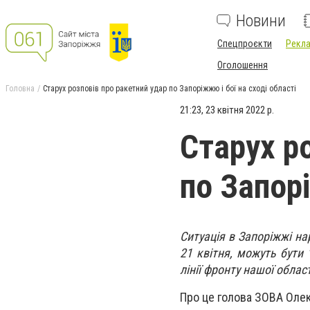
Новини
Спецпроєкти
Рекла
Оголошення
Головна
Старух розповів про ракетний удар по Запоріжжю і бої на сході області
21:23, 23 квітня 2022 р.
Старух р
по Запорі
Ситуація в Запоріжжі на
21 квітня, можуть бути 
лінії фронту нашої облас
Про це голова ЗОВА Олек