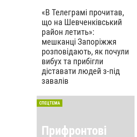
«В Телеграмі прочитав,
що на Шевченківський
район летить»:
мешканці Запоріжжя
розповідають, як почули
вибух та прибігли
діставати людей з-під
завалів
СПЕЦТЕМА
Прифронтові