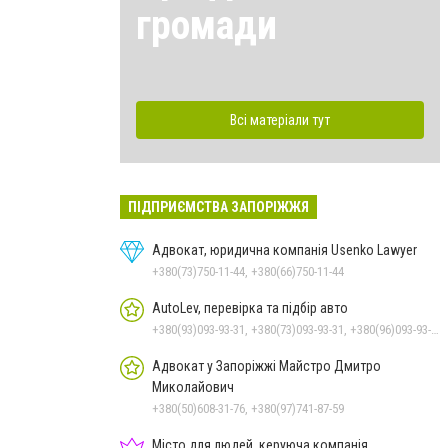
громади
Всі матеріали тут
ПІДПРИЄМСТВА ЗАПОРІЖЖЯ
Адвокат, юридична компанія Usenko Lawyer
+380(73)750-11-44, +380(66)750-11-44
AutoLev, перевірка та підбір авто
+380(93)093-93-31, +380(73)093-93-31, +380(96)093-93-31
Адвокат у Запоріжжі Майстро Дмитро
Миколайович
+380(50)608-31-76, +380(97)741-87-59
Місто для людей, керуюча компанія