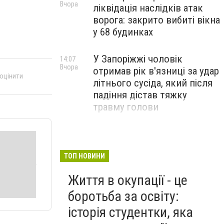
Вчора
ліквідація наслідків атак
ворога: закрито вибиті вікна
у 68 будинках
У Запоріжжі чоловік
14:07
Вчора
отримав рік в'язниці за удар
 оцінити
літнього сусіда, який після
падіння дістав тяжку
травму голови
ТОП НОВИНИ
Життя в окупації - це
боротьба за освіту:
історія студентки, яка