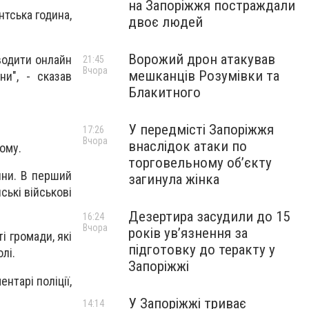
на Запоріжжя постраждали
нтська година,
двоє людей
Ворожий дрон атакував
водити онлайн
21:45
Вчора
мешканців Розумівки та
ни", - сказав
Блакитного
У передмісті Запоріжжя
17:26
Вчора
внаслідок атаки по
тому.
торговельному обʼєкту
ійни. В перший
загинула жінка
ські військові
Дезертира засудили до 15
16:24
Вчора
років увʼязнення за
і громади, які
підготовку до теракту у
олі.
Запоріжжі
нтарі поліції,
У Запоріжжі триває
14:14