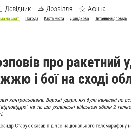
Довідник
Дозвілля
Афіша
ма на сайті
Погода
Карта міста
Довідкова
Питання-відповідь
озповів про ракетний 
жжю і бої на сході обл
разі контрольована. Ворожі удари, які були нанесені по о
"відповіддю" на те, що українські військові збили 2 гелік
ті.
сандр Старух сказав під час національного телемарафону 