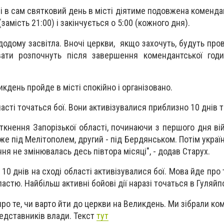
 і в сам святковий день в місті діятиме подовжена коменда
(замість 21:00) і закінчується о 5:00 (кожного дня).
одому засвітла. Вночі церкви, якщо захочуть, будуть про
вати розпочнуть після завершення комендантської годи
кдень пройде в місті спокійно і організовано.
ласті точаться бої. Вони активізувалися приблизно 10 днів 
 зіткнення Запорізької області, починаючи з першого дня в
же під Мелітополем, другий - під Бердянськом. Потім україн
ення не змінювалась десь півтора місяці", - додав Старух.
 10 днів на сході області активізувалися бої. Мова йде про т
стю. Найбільш активні бойові дії наразі точаться в Гуляйп
ро те, чи варто йти до церкви на Великдень. Ми зібрали коме
едставників влади. Текст
тут