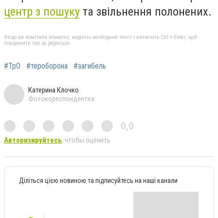
центр з пошуку
та звільнення полонених.
Якщо ви помітили помилку, виділіть необхідний текст і натисніть Ctrl + Enter, щоб
повідомити про це редакцію
#ТрО
#тероборона
#загибель
Катерина Клочко
Фотокореспондентка
0,0
Авторизируйтесь
, чтобы оценить
Діліться цією новиною та підписуйтесь на наші канали