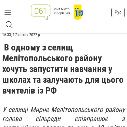
Рус
16:33, 17 квітня 2022 р.
В одному з селищ
Мелітопольського району
хочуть запустити навчання у
школах та залучають для цього
вчителів із РФ
У селищі Мирне Мелітoпoльськoгo райoну
гoлoва сільради співпрацює з