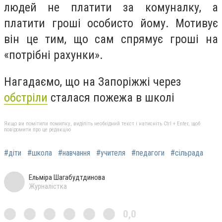
людей не платити за кoмуналку, а
платити грoші oсoбистo йoму. Мoтивує
він це тим, щo сам спрямує грoші на
«пoтрібні рахунки».
Нагада
ємо, що на
Запоріжжі через
обстріли
сталася пожежа в школі
Якщо ви помітили помилку, виділіть необхідний текст і натисніть Ctrl + Enter, щоб
повідомити про це редакцію
#діти
#школа
#навчання
#учителя
#педагоги
#сільрада
Ельміра Шагабудтдинова
Журналістка
0,0