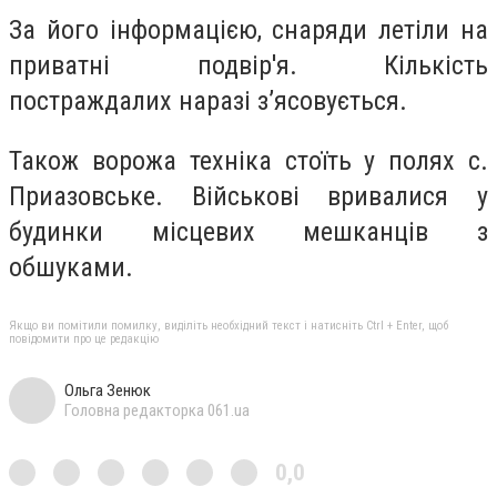
За його інформацією, снаряди летіли на
приватні подвір'я. Кількість
постраждалих наразі з’ясовується.
Також ворожа техніка стоїть у полях с.
Приазовське. Військові вривалися у
будинки місцевих мешканців з
обшуками.
Якщо ви помітили помилку, виділіть необхідний текст і натисніть Ctrl + Enter, щоб
повідомити про це редакцію
Ольга Зенюк
Головна редакторка 061.ua
0,0