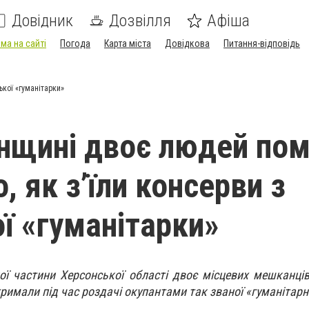
Довідник
Дозвілля
Афіша
ма на сайті
Погода
Карта міста
Довідкова
Питання-відповідь
ької «гуманітарки»
нщині двоє людей по
о, як зʼїли консерви з
ої «гуманітарки»
ї частини Херсонської області двоє місцевих мешканці
тримали під час роздачі окупантами так званої «гуманітарн