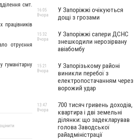
дділення смт.
У Запоріжжі очікуються
16:05
Вчора
дощі з грозами
х працівників
У Запоріжжі сапери ДСНС
15:32
Вчора
знешкодили нерозірвану
ало отруєння
авіабомбу
у гуманітарну
У Запорізькому районі
15:21
Вчора
виникли перебої з
електропостачанням через
ворожий удар
700 тисяч гривень доходів,
13:47
Вчора
квартира і дві земельні
ділянки: що задекларував
 оцінити
голова Заводської
райадміністрації