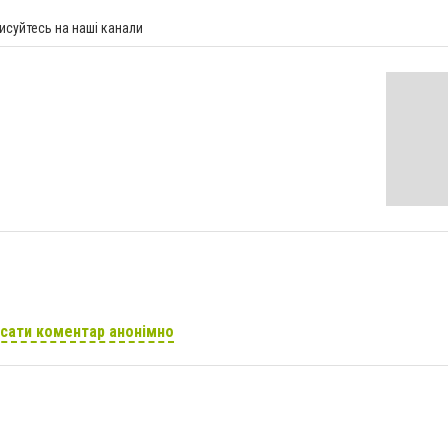
исуйтесь на наші канали
сати коментар анонімно