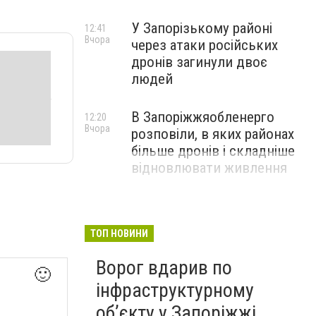
У Запорізькому районі
12:41
Вчора
через атаки російських
дронів загинули двоє
людей
В Запоріжжяобленерго
12:20
Вчора
розповіли, в яких районах
більше дронів і складніше
відновлювати живлення
ТОП НОВИНИ
Ворог вдарив по
🙂
інфраструктурному
обʼєкту у Запоріжжі