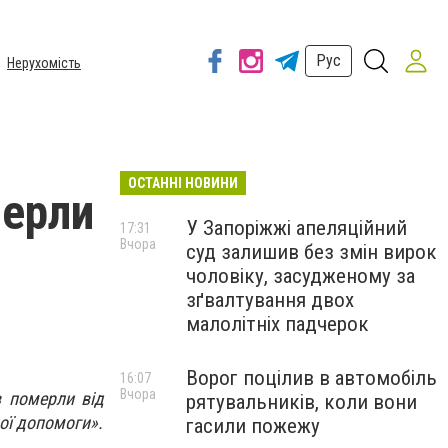
Рус
Нерухомість
ОСТАННІ НОВИНИ
мерли
У Запоріжжі апеляційний
17:31
Вчора
суд залишив без змін вирок
чоловіку, засудженому за
зґвалтування двох
малолітніх падчерок
Ворог поцілив в автомобіль
16:07
Вчора
в померли від
рятувальників, коли вони
ої допомоги».
гасили пожежу