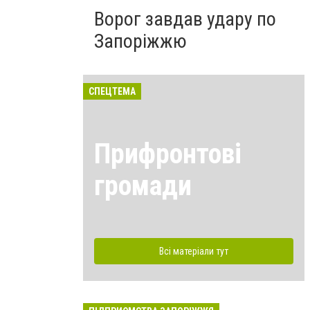
Ворог завдав удару по
Запоріжжю
СПЕЦТЕМА
Прифронтові
громади
Всі матеріали тут