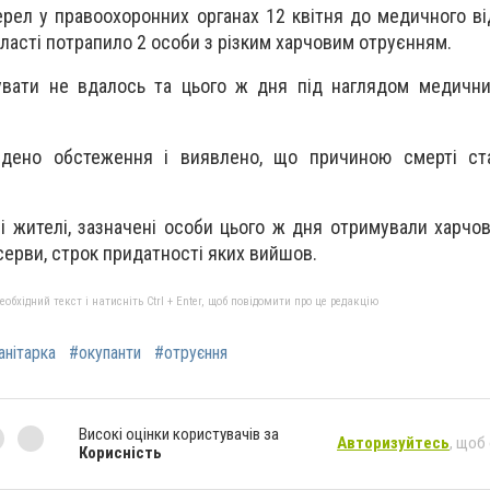
ерел у правоохоронних органах 12 квітня до медичного ві
ласті потрапило 2 особи з різким харчовим отруєнням.
тувати не вдалось та цього ж дня під наглядом медични
едено обстеження і виявлено, що причиною смерті ст
і жителі, зазначені особи цього ж дня отримували харчов
серви, строк придатності яких вийшов.
бхідний текст і натисніть Ctrl + Enter, щоб повідомити про це редакцію
анітарка
#окупанти
#отруєння
Високі оцінки користувачів за
Авторизуйтесь
, щоб
Корисність