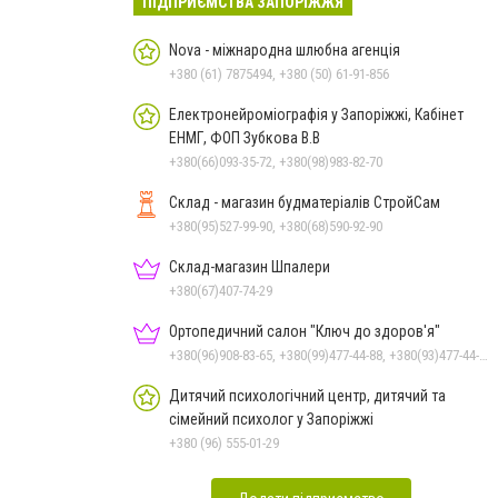
ПІДПРИЄМСТВА ЗАПОРІЖЖЯ
Nova - міжнародна шлюбна агенція
+380 (61) 7875494, +380 (50) 61-91-856
Електронейроміографія у Запоріжжі, Кабінет
ЕНМГ, ФОП Зубкова В.В
+380(66)093-35-72, +380(98)983-82-70
Склад - магазин будматеріалів СтройСам
+380(95)527-99-90, +380(68)590-92-90
Склад-магазин Шпалери
+380(67)407-74-29
Ортопедичний салон "Ключ до здоров'я"
+380(96)908-83-65, +380(99)477-44-88, +380(93)477-44-88
Дитячий психологічний центр, дитячий та
сімейний психолог у Запоріжжі
+380 (96) 555-01-29