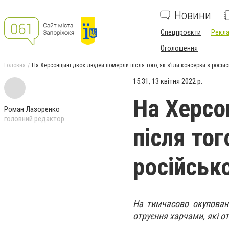
Новини
Спецпроєкти
Рекла
Оголошення
Головна
На Херсонщині двоє людей померли після того, як зʼїли консерви з російс
15:31, 13 квітня 2022 р.
На Херсо
Роман Лазоренко
головний редактор
після тог
російськ
На тимчасово окуповано
отруєння харчами, які о