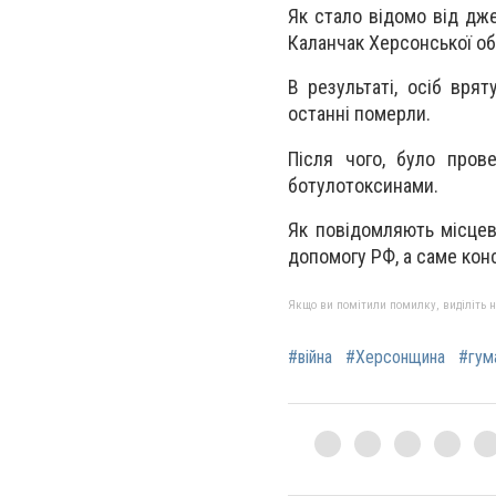
Як стало відомо від дж
Каланчак Херсонської об
В результаті, осіб вря
останні померли.
Після чого, було пров
ботулотоксинами.
Як повідомляють місцев
допомогу РФ, а саме кон
Якщо ви помітили помилку, виділіть нео
#війна
#Херсонщина
#гум