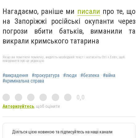
На
гадаємо, раніше ми
писали
про те, що
на
Запоріжжі російські окупанти через
погрози вбити батьків, виманили та
викрали кримського татарина
Якщо ви помітили помилку, виділіть необхідний текст і натисніть Ctrl + Enter, щоб
повідомити про це редакцію
#викрадення
#прокуратура
#люди
#безпека
#війна
#кримінальна справа
0,0
Авторизуйтесь
, щоб оцінити
Діліться цією новиною та підписуйтесь на наші канали