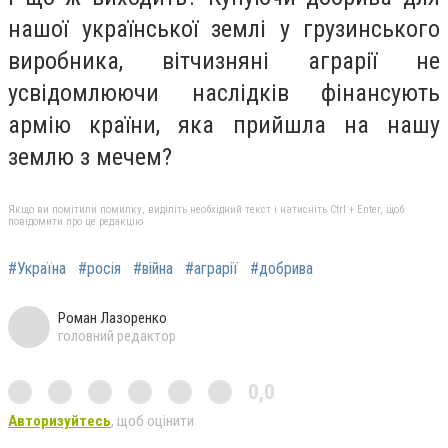
нашої української землі у грузинського
виробника, вітчизняні аграрії не
усвідомлюючи наслідків фінансують
армію країни, яка прийшла на нашу
землю з мечем?
Якщо ви помітили помилку, виділіть необхідний текст і натисніть Ctrl + Enter, щоб
повідомити про це редакцію
#Україна
#росія
#війна
#аграрії
#добрива
Роман Лазоренко
головний редактор
0,0
Авторизуйтесь
, щоб оцінити