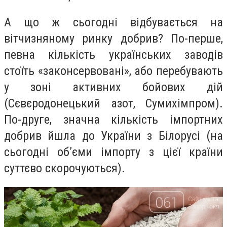
А що ж сьогодні відбувається на
вітчизняному ринку добрив? По-перше,
певна кількість українських заводів
стоїть «законсервовані», або перебувають
у зоні активних бойових дій
(Сєвєродонецький азот, Сумихімпром).
По-друге, значна кількість імпортних
добрив йшла до України з Білорусі (на
сьогодні об’єми імпорту з цієї країни
суттєво скорочуються).