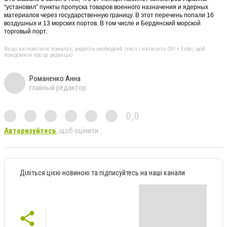
“установил” пункты пропуска товаров военного назначения и ядерных
материалов через государственную границу. В этот перечень попали 16
воздушных и 13 морских портов. В том числе и Бердянский морской
торговый порт.
Якщо ви помітили помилку, виділіть необхідний текст і натисніть Ctrl + Enter, щоб
повідомити про це редакцію
Романенко Анна
главный редактор
0,0
Авторизуйтесь
, щоб оцінити
Діліться цією новиною та підписуйтесь на наші канали