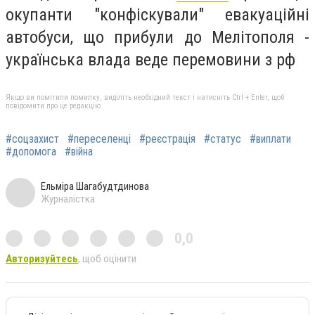
окупанти "конфіскували" евакуаційні
автобуси, що прибули до Мелітополя -
українська влада веде перемовини з рф
Якщо ви помітили помилку, виділіть необхідний текст і натисніть Ctrl + Enter, щоб
повідомити про це редакцію
#соцзахист
#переселенці
#реєстрація
#статус
#виплати
#допомога
#війна
Ельміра Шагабудтдинова
Журналістка
0,0
Авторизуйтесь
, щоб оцінити