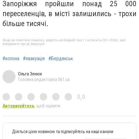
Запоріжжя пройшли понад 25 000
переселенців, в місті залишились - трохи
більше тисячі.
Якщо ви помітили помилку, виділіть необхідний текст і натисніть Ctrl + Enter, щоб
повідомити про це редакцію
#колона
#евакуація
#Бердянськ
Ольга Зенюк
Головна редакторка 061.ua
0,0
Авторизуйтесь
, щоб оцінити
Діліться цією новиною та підписуйтесь на наші канали