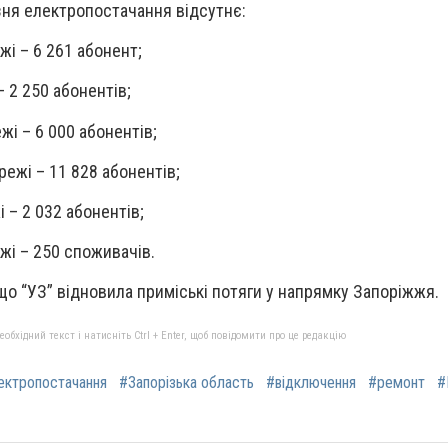
зня електропостачання відсутнє:
жі – 6 261 абонент;
 2 250 абонентів;
жі – 6 000 абонентів;
ежі – 11 828 абонентів;
 – 2 032 абонентів;
і – 250 споживачів.
що “УЗ” відновила приміські потяги у напрямку Запоріжжя.
бхідний текст і натисніть Ctrl + Enter, щоб повідомити про це редакцію
ектропостачання
#Запорізька область
#відключення
#ремонт
#