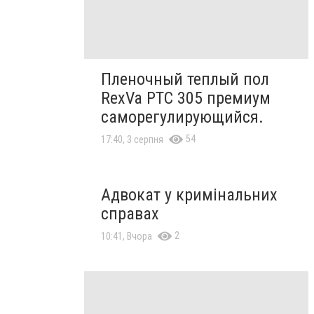
Пленочный теплый пол
RexVa PTC 305 премиум
саморегулирующийся.
54
17:40, 3 серпня
Адвокат у кримінальних
справах
2
10:41, Вчора