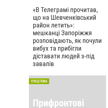
«В Телеграмі прочитав,
що на Шевченківський
район летить»:
мешканці Запоріжжя
розповідають, як почули
вибух та прибігли
діставати людей з-під
завалів
СПЕЦТЕМА
Прифронтові