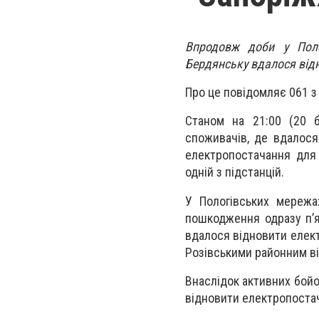
Впродовж доби у Поло
Бердянську вдалося відн
Про це повідомляє 061 
Станом на 21:00 (20 б
споживачів, де вдалося
електропостачання для
одній з підстанцій.
У Пологівських мережа
пошкодження одразу п’я
вдалося відновити елект
Розівськими районним в
Внаслідок активних бойо
відновити електропостач