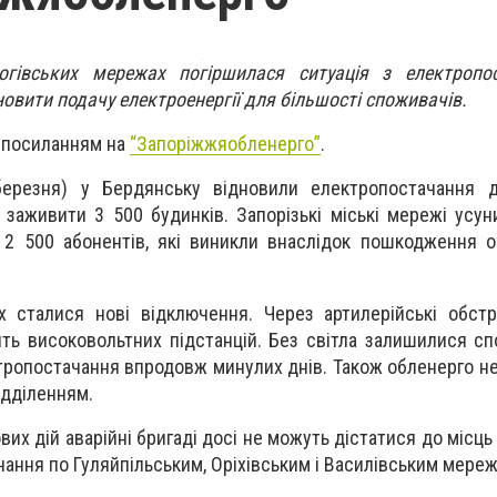
гівських мережах погіршилася ситуація з електропо
овити подачу електроенергії для більшості споживачів.
з посиланням на
“Запоріжжяобленерго”
.
ерезня) у Бердянську відновили електропостачання д
 заживити 3 500 будинків. Запорізькі міські мережі усун
 2 500 абонентів, які виникли внаслідок пошкодження 
х сталися нові відключення. Через артилерійські обст
ть високовольтних підстанцій. Без світла залишилися сп
ропостачання впродовж минулих днів. Також обленерго не 
ідділенням.
вих дій аварійні бригаді досі не можуть дістатися до місц
ання по Гуляйпільським, Оріхівським і Василівським мере