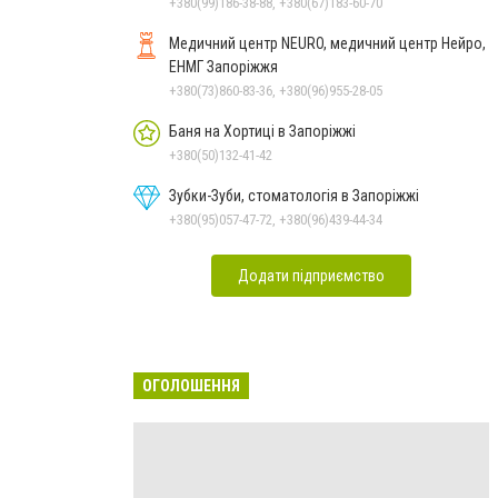
+380(99)186-38-88, +380(67)183-60-70
Медичний центр NEURO, медичний центр Нейро,
ЕНМГ Запоріжжя
+380(73)860-83-36, +380(96)955-28-05
Баня на Хортиці в Запоріжжі
+380(50)132-41-42
Зубки-Зуби, стоматологія в Запоріжжі
+380(95)057-47-72, +380(96)439-44-34
Додати підприємство
ОГОЛОШЕННЯ