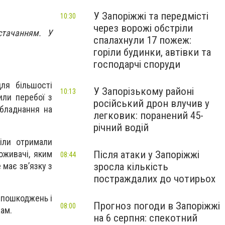
У Запоріжжі та передмісті
10:30
через ворожі обстріли
стачанням. У
спалахнули 17 пожеж:
горіли будинки, автівки та
господарчі споруди
ля більшості
У Запорізькому районі
10:13
или перебої з
російський дрон влучив у
обладнання на
легковик: поранений 45-
річний водій
ріли отримали
оживачі, яким
Після атаки у Запоріжжі
08:44
має зв’язку з
зросла кількість
постраждалих до чотирьох
ь пошкоджень і
Прогноз погоди в Запоріжжі
08:00
жам.
на 6 серпня: спекотний