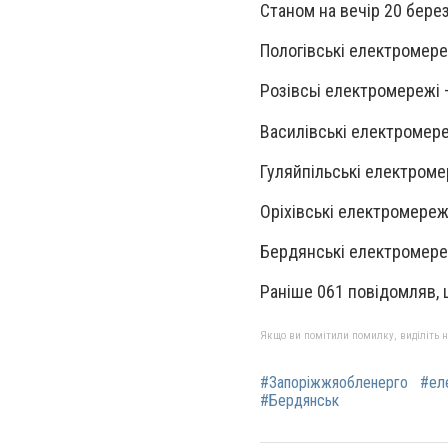
Станом на вечір 20 бере
Пологівські електромере
Розівсьі електромережі –
Василівські електромере
Гуляйпільські електромер
Оріхівські електромережі
Бердянські електромереж
Раніше 061 повідомляв, 
Якщо ви помітили помилку, виділіть нео
#Запоріжжяобленерго
#ел
#Бердянськ