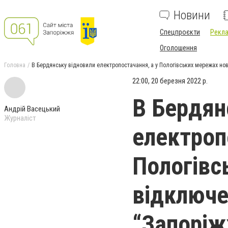
Новини
Спецпроєкти
Рекла
Оголошення
Головна
В Бердянську відновили електропостачання, а у Пологівських мережах нов
22:00, 20 березня 2022 р.
В Бердян
Андрій Васецький
Журналіст
електроп
Пологівс
відключе
“Запоріж