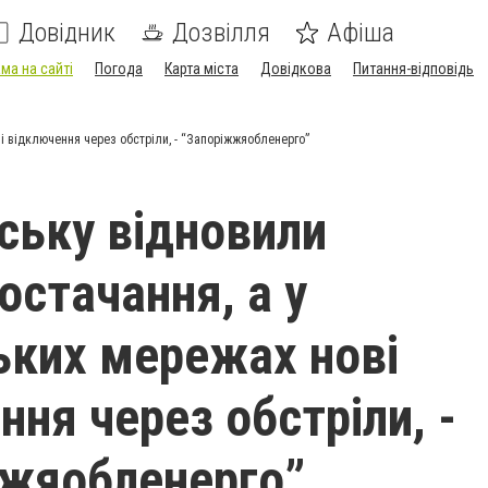
Довідник
Дозвілля
Афіша
ма на сайті
Погода
Карта міста
Довідкова
Питання-відповідь
і відключення через обстріли, - “Запоріжжяобленерго”
ську відновили
остачання, а у
ьких мережах нові
ння через обстріли, -
жяобленерго”