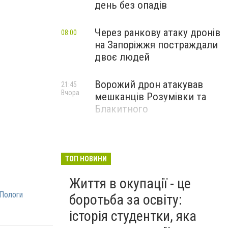
день без опадів
Через ранкову атаку дронів
08:00
на Запоріжжя постраждали
двоє людей
Ворожий дрон атакував
21:45
Вчора
мешканців Розумівки та
Блакитного
ТОП НОВИНИ
Життя в окупації - це
Пологи
боротьба за освіту:
історія студентки, яка