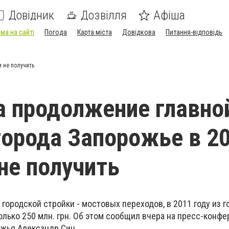
Довідник
Дозвілля
Афіша
ма на сайті
Погода
Карта міста
Довідкова
Питання-відповідь
 не получить
а продолжение главно
города Запорожье в 2
не получить
городской стройки - мостовых переходов, в 2011 году из 
олько 250 млн. грн. Об этом сообщил вчера на пресс-конф
ожья Александр Син.