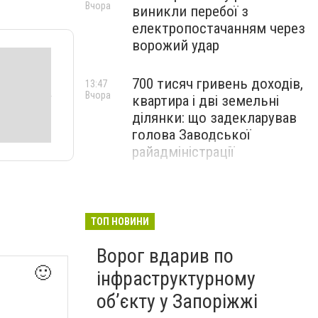
Вчора
виникли перебої з
електропостачанням через
ворожий удар
700 тисяч гривень доходів,
13:47
Вчора
квартира і дві земельні
ділянки: що задекларував
голова Заводської
райадміністрації
ТОП НОВИНИ
Ворог вдарив по
🙂
інфраструктурному
обʼєкту у Запоріжжі