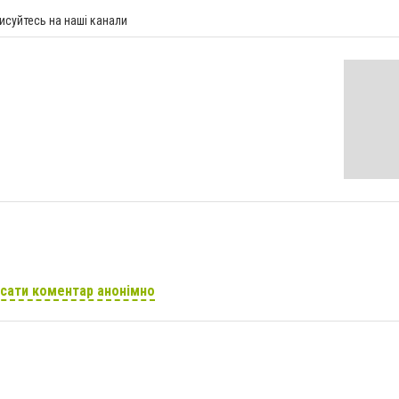
исуйтесь на наші канали
сати коментар анонімно