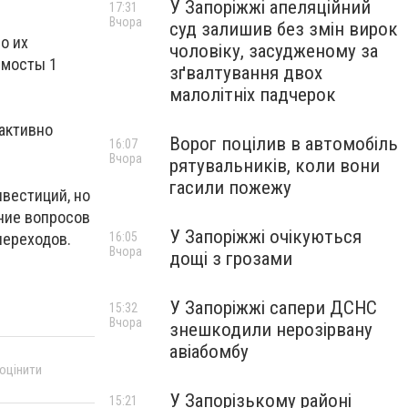
У Запоріжжі апеляційний
17:31
Вчора
суд залишив без змін вирок
о их
чоловіку, засудженому за
 мосты 1
зґвалтування двох
малолітніх падчерок
 активно
Ворог поцілив в автомобіль
16:07
Вчора
рятувальників, коли вони
гасили пожежу
вестиций, но
ение вопросов
У Запоріжжі очікуються
переходов.
16:05
Вчора
дощі з грозами
У Запоріжжі сапери ДСНС
15:32
Вчора
знешкодили нерозірвану
авіабомбу
 оцінити
У Запорізькому районі
15:21