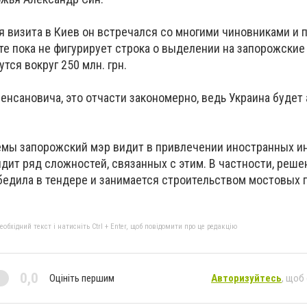
я визита в Киев он встречался со многими чиновниками и п
е пока не фигурирует строка о выделении на запорожские
тся вокруг 250 млн. грн.
нсановича, это отчасти закономерно, ведь Украина будет
мы запорожский мэр видит в привлечении иностранных ин
дит ряд сложностей, связанных с этим. В частности, реш
обедила в тендере и занимается строительством мостовых 
бхідний текст і натисніть Ctrl + Enter, щоб повідомити про це редакцію
0,0
Оцініть першим
Авторизуйтесь
, щоб