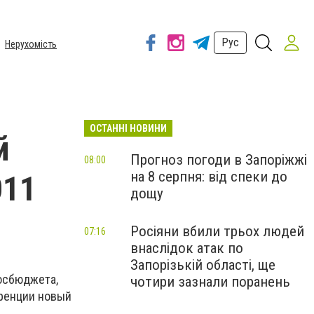
Рус
Нерухомість
ОСТАННІ НОВИНИ
й
Прогноз погоди в Запоріжжі
08:00
на 8 серпня: від спеки до
011
дощу
Росіяни вбили трьох людей
07:16
внаслідок атак по
Запорізькій області, ще
госбюджета,
чотири зазнали поранень
еренции новый