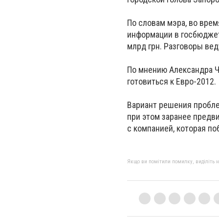
По словам мэра, во врем
информации в госбюджет
млрд грн. Разговоры веду
По мнению Александра Че
готовиться к Евро-2012.
Вариант решения пробле
при этом заранее предви
с компанией, которая п
Якщо ви помітили помилку, виділіть нео