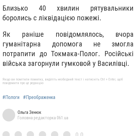
Близько 40 хвилин рятувальники
боролись с ліквідацією пожежі.
Як раніше повідомлялось, вчора
гуманітарна допомога не змогла
потрапити до Токмака-Полог. Російські
війська загорнули гумковой у Василівці.
Якщо ви помітили помилку, виділіть необхідний текст і натисніть Ctrl + Enter, щоб
повідомити про це редакцію
#Пологи
#Преображенка
Ольга Зенюк
Головна редакторка 061.ua
0,0