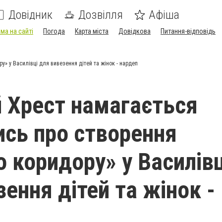
Довідник
Дозвілля
Афіша
ма на сайті
Погода
Карта міста
Довідкова
Питання-відповідь
» у Василівці для вивезення дітей та жінок - нардеп
 Хрест намагається
сь про створення
о коридору» у Василівц
ення дітей та жінок -