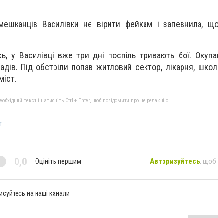
мешканців Василівки не вірити фейкам і запевнила, що
ь, у Василівці вже три дні поспіль тривають бої. Окупа
адів. Під обстріли попав житловий сектор, лікарня, школ
міст.
бхідний текст і натисніть Ctrl + Enter, щоб повідомити про це редакцію
т
0,0
Оцініть першим
Авторизуйтесь
, щоб
исуйтесь на наші канали