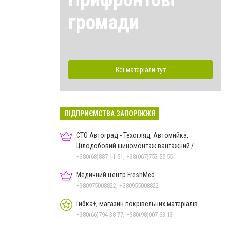
громади
Всі матеріали тут
ПІДПРИЄМСТВА ЗАПОРІЖЖЯ
СТО Автоград - Техогляд, Автомийка,
Цілодобовий шиномонтаж вантажний /
легковий
+380(68)887-11-51, +38(067)753-55-55
Медичний центр FreshMed
+380975008822, +380955008822
Гибка+, магазин покрівельних матеріалів
+380(66)794-38-77, +380(98)007-63-13