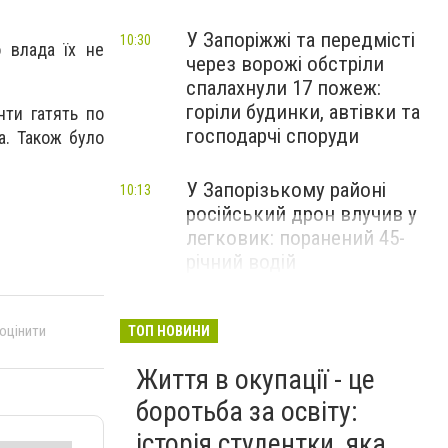
У Запоріжжі та передмісті
10:30
 влада їх не
через ворожі обстріли
спалахнули 17 пожеж:
горіли будинки, автівки та
нти гатять по
господарчі споруди
а. Також було
У Запорізькому районі
10:13
російський дрон влучив у
легковик: поранений 45-
річний водій
 оцінити
ТОП НОВИНИ
Життя в окупації - це
боротьба за освіту:
історія студентки, яка