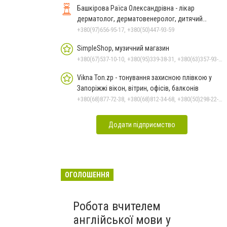
Башкірова Раїса Олександрівна - лікар
дерматолог, дерматовенеролог, дитячий
дерматолог
+380(97)656-95-17, +380(50)447-93-59
SimpleShop, музичний магазин
+380(67)537-10-10, +380(95)339-38-31, +380(63)357-93-23
Vikna Ton.zp - тонування захисною плівкою у
Запоріжжі вікон, вітрин, офісів, балконів
+380(68)877-72-38, +380(68)812-34-68, +380(50)298-22-32
Додати підприємство
ОГОЛОШЕННЯ
Робота вчителем
англійської мови у