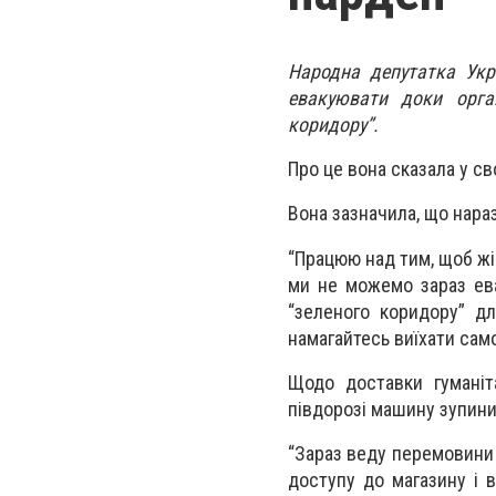
Народна депутатка Укр
евакуювати доки орга
коридору”.
Про це вона сказала у с
Вона зазначила, що нара
“Працюю над тим,
щоб жі
ми не можемо зараз ев
“зеленого коридору” дл
намагайтесь виїхати само
Щодо доставки гуманіт
півдорозі машину зупинил
“Зараз веду перемовини 
доступу до магазину і 