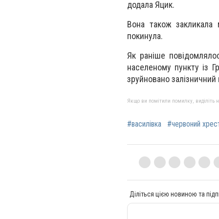
додала Яцик.
Вона також закликала 
покинула.
Як раніше повідомлялос
населеному пункту із Гр
зруйновано залізничний 
Якщо ви помітили помилку, виділіть нео
#василівка
#червоний хрес
Діліться цією новиною та підп