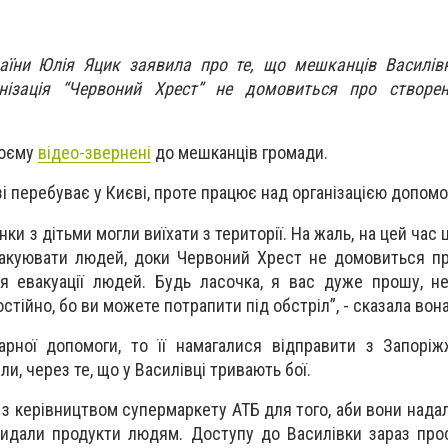
аїни Юлія Яцик заявила про те, що мешканців Василів
нізація “Червоний Хрест” не домовиться про створен
воєму
відео-звернені
до мешканців громади.
зі перебуває у Києві, проте працює над організацією допом
нки з дітьми могли виїхати з території. На жаль, на цей час
акуювати людей, доки Червоний Хрест не домовиться пр
я евакуації людей. Будь ласочка, я вас дуже прошу, н
стійно, бо ви можете потрапити під обстріл”, - сказала вон
арної допомоги, то її намагалися відправити з Запорі
и, через те, що у Василівці тривають бої.
з керівництвом супермаркету АТБ для того, аби вони нада
видали продукти людям. Доступу до Василівки зараз прос