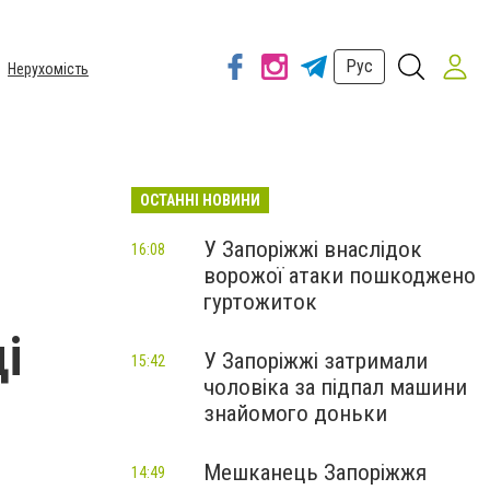
Рус
Нерухомість
ОСТАННІ НОВИНИ
У Запоріжжі внаслідок
16:08
ворожої атаки пошкоджено
гуртожиток
і
У Запоріжжі затримали
15:42
чоловіка за підпал машини
знайомого доньки
Мешканець Запоріжжя
14:49