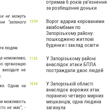
отримав 6 років увʼязнення
за розбещення доньки
ки не можуть
Ворог вдарив керованими
ня “зеленого
12:04
авіабомбами по
Запорізькому району:
пошкоджено житлові
будинки і заклад освіти
оги людям.
 це неможливо,
У Запорізькому районі
11:02
о організацію
внаслідок атаки БПЛА
е виходьте не
постраждали двоє людей
а.
У Запорізькій області
10:54
жжя. Однак на
внаслідок ворожих атак
поранено четверо мирних
мешканців, одна людина
ли можливість
загинула
то не має”, -