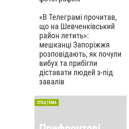
«В Телеграмі прочитав,
що на Шевченківський
район летить»:
мешканці Запоріжжя
розповідають, як почули
вибух та прибігли
діставати людей з-під
завалів
СПЕЦТЕМА
Прифронтові