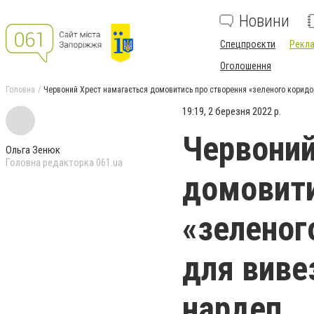
Новини
Спецпроєкти
Рекла
Оголошення
Головна
Червоний Хрест намагається домовитись про створення «зеленого коридору
19:19, 2 березня 2022 р.
Червоний
Ольга Зенюк
Головна редакторка 061.ua
домовити
«зеленог
для вивез
нардеп