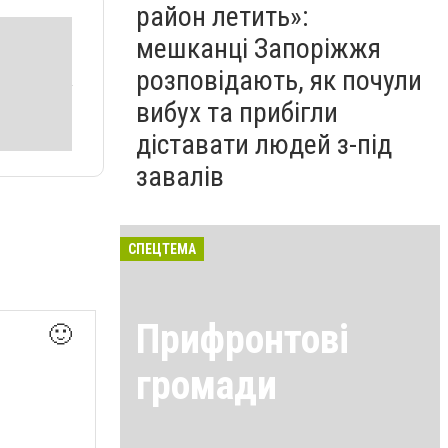
район летить»:
мешканці Запоріжжя
розповідають, як почули
вибух та прибігли
діставати людей з-під
завалів
СПЕЦТЕМА
Прифронтові
🙂
громади