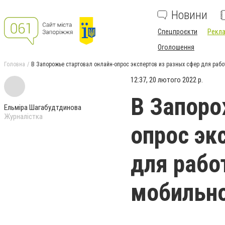
Новини
Спецпроєкти
Рекла
Оголошення
Головна
В Запорожье стартовал онлайн-опрос экспертов из разных сфер для раб
12:37, 20 лютого 2022 р.
В Запоро
Ельміра Шагабудтдинова
Журналістка
опрос эк
для рабо
мобильн