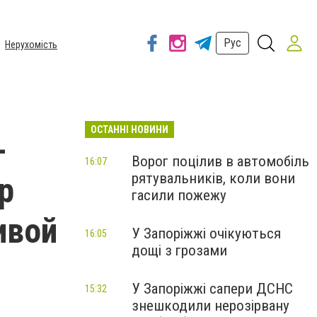
Рус
Нерухомість
ОСТАННІ НОВИНИ
-
Ворог поцілив в автомобіль
16:07
рятувальників, коли вони
р
гасили пожежу
ивой
У Запоріжжі очікуються
16:05
дощі з грозами
У Запоріжжі сапери ДСНС
15:32
знешкодили нерозірвану