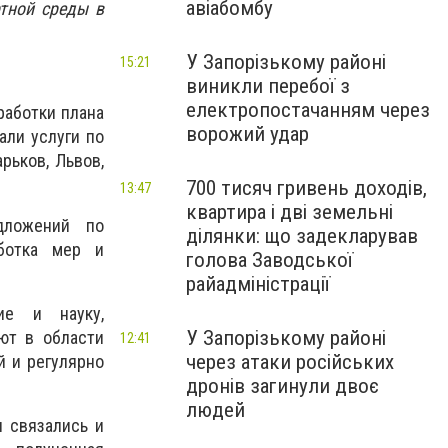
авіабомбу
ртной среды в
У Запорізькому районі
15:21
виникли перебої з
електропостачанням через
работки плана
ворожий удар
али услуги по
рьков, Львов,
700 тисяч гривень доходів,
13:47
квартира і дві земельні
дложений по
ділянки: що задекларував
аботка мер и
голова Заводської
райадміністрації
ие и науку,
У Запорізькому районі
ют в области
12:41
через атаки російських
й и регулярно
дронів загинули двоє
людей
и связались и