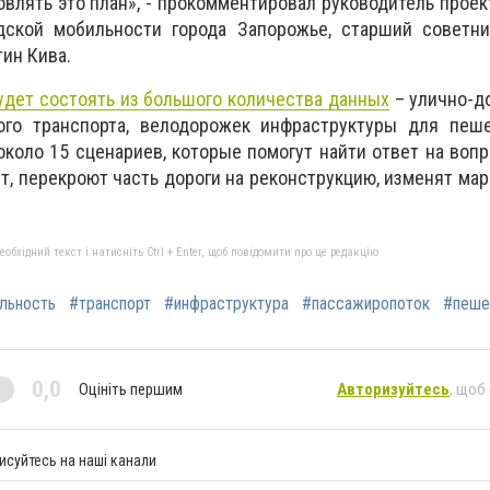
овлять это план», - прокомментировал руководитель проек
дской мобильности города Запорожье, старший советн
тин Кива.
дет состоять из большого количества данных
– улично-д
го транспорта, велодорожек инфраструктуры для пеше
коло 15 сценариев, которые помогут найти ответ на вопро
т, перекроют часть дороги на реконструкцию, изменят ма
бхідний текст і натисніть Ctrl + Enter, щоб повідомити про це редакцію
льность
#транспорт
#инфраструктура
#пассажиропоток
#пеше
0,0
Оцініть першим
Авторизуйтесь
, щоб
исуйтесь на наші канали