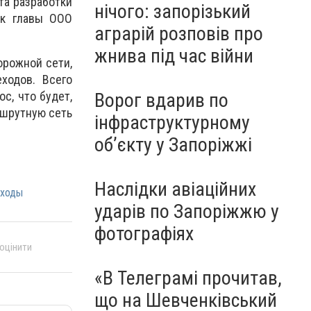
та разработки
нічого: запорізький
ик главы ООО
аграрій розповів про
жнива під час війни
орожной сети,
ходов. Всего
с, что будет,
Ворог вдарив по
ршрутную сеть
інфраструктурному
обʼєкту у Запоріжжі
Наслідки авіаційних
ходы
ударів по Запоріжжю у
фотографіях
 оцінити
«В Телеграмі прочитав,
що на Шевченківський