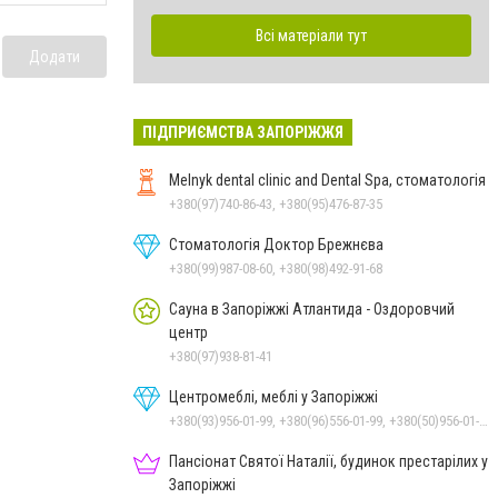
Всі матеріали тут
Додати
ПІДПРИЄМСТВА ЗАПОРІЖЖЯ
Melnyk dental clinic and Dental Spa, стоматологія
+380(97)740-86-43, +380(95)476-87-35
Стоматологія Доктор Брежнєва
+380(99)987-08-60, +380(98)492-91-68
Сауна в Запоріжжі Атлантида - Оздоровчий
центр
+380(97)938-81-41
Центромеблі, меблі у Запоріжжі
+380(93)956-01-99, +380(96)556-01-99, +380(50)956-01-99
Пансіонат Святої Наталії, будинок престарілих у
Запоріжжі