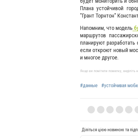
будет мониторить и обн
Плана устойчивой горо
"Грант Торнтон" Констан
Напомним, что модель
бу
маршрутов пассажирско
планируют разработать о
если откроют новый мос
и многое другое.
Якщо ви помітили помилку, виділіть нео
#данные
#устойчивая моби
Діліться цією новиною та підп