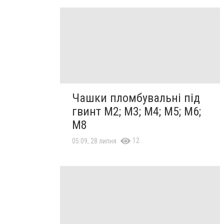
Чашки пломбувальні під
гвинт М2; М3; М4; М5; М6;
М8
12
05:09, 28 липня