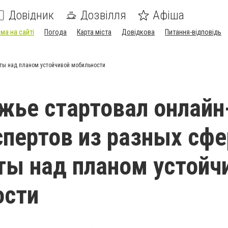
Довідник
Дозвілля
Афіша
ма на сайті
Погода
Карта міста
Довідкова
Питання-відповідь
оты над планом устойчивой мобильности
жье стартовал онлайн
спертов из разных сфе
ты над планом устойч
ости