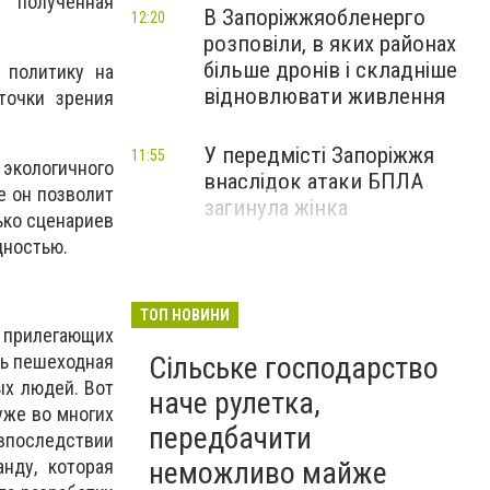
 полученная
В Запоріжжяобленерго
12:20
розповіли, в яких районах
більше дронів і складніше
 политику на
відновлювати живлення
точки зрения
У передмісті Запоріжжя
11:55
 экологичного
внаслідок атаки БПЛА
е он позволит
загинула жінка
ько сценариев
дностью.
ТОП НОВИНИ
прилегающих
сь пешеходная
Сільське господарство
ых людей. Вот
наче рулетка,
уже во многих
передбачити
 впоследствии
нду, которая
неможливо майже