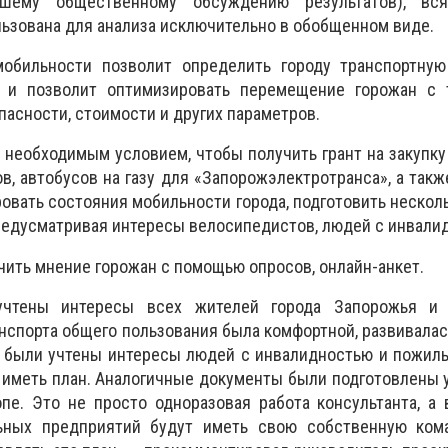
йшему общественному обсуждению результатов), вся
ьзована для анализа исключительно в обобщенном виде.
обильности позволит определить городу транспортную
 и позволит оптимизировать перемещение горожан с 
пасности, стоимости и других параметров.
 необходимым условием, чтобы получить грант на закупку
в, автобусов на газу для «Запорожэлектротранса», а такж
овать состояния мобильности города, подготовить нескол
редусматривая интересы велосипедистов, людей с инвали
чить мнение горожан с помощью опросов, онлайн-анкет.
учтены интересы всех жителей города Запорожья и 
ранспорта общего пользования была комфортной, развивала
, были учтены интересы людей с инвалидностью и пожил
о иметь план. Аналогичные документы были подготовлены 
пе. Это не просто одноразовая работа консультанта, а
ьных предприятий будут иметь свою собственную кома