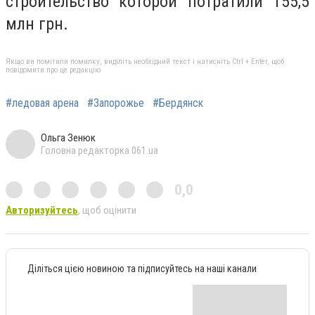
строительство которой потратили 155,5
млн грн.
Якщо ви помітили помилку, виділіть необхідний текст і натисніть Ctrl + Enter, щоб
повідомити про це редакцію
#ледовая арена
#Запорожье
#Бердянск
Ольга Зенюк
Головна редакторка 061.ua
0,0
Авторизуйтесь
, щоб оцінити
Діліться цією новиною та підписуйтесь на наші канали