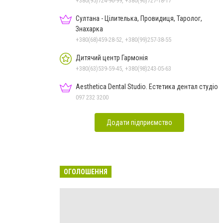
+380(95)724-96-99, +380(96)727-18-17
Султана - Цілителька, Провидиця, Таролог,
Знахарка
+380(68)459-28-52, +380(99)257-38-55
Дитячий центр Гармонія
+380(63)539-59-45, +380(98)243-05-63
Aesthetica Dental Studio. Естетика дентал студіо
097 232 3200
Додати підприємство
ОГОЛОШЕННЯ