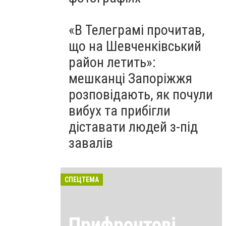
«В Телеграмі прочитав,
що на Шевченківський
район летить»:
мешканці Запоріжжя
розповідають, як почули
вибух та прибігли
діставати людей з-під
завалів
СПЕЦТЕМА
Прифронтові