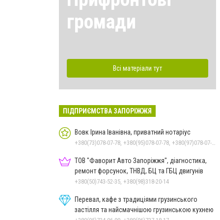
громади
Всі матеріали тут
ПІДПРИЄМСТВА ЗАПОРІЖЖЯ
Вовк Ірина Іванівна, приватний нотаріус
+380(73)078-07-78, +380(95)078-07-78, +380(97)078-07-78, +380(61)289-21-00, +380(61)239-55-59
ТОВ "Фаворит Авто Запоріжжя", діагностика,
ремонт форсунок, ТНВД, БЦ та ГБЦ двигунів
+380(50)743-52-35, +380(98)318-20-14
Перевал, кафе з традиціями грузинського
застілля та найсмачнішою грузинською кухнею