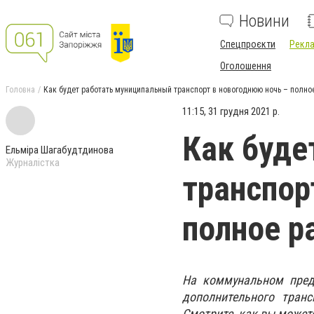
Новини
Спецпроєкти
Рекла
Оголошення
Головна
Как будет работать муниципальный транспорт в новогоднюю ночь – полно
11:15, 31 грудня 2021 р.
Как буде
Ельміра Шагабудтдинова
Журналістка
транспор
полное р
На коммунальном пред
дополнительного тран
Смотрите, как вы может