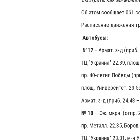
Об этом сообщает 061 с
Расписание движения тра
Автобусы:
№17
– Армат. з-д (приб. 
ТЦ "Украина" 22.39, площ
пр. 40-летия Победы (приб
площ. Университет. 23.59,
Армат. з-д (приб. 24.48 – 
№ 18
– Юж. мкрн. (отпр. 
пр. Металл. 22.35, Бород. 
ТЦ "Украина" 23.31, м-н У