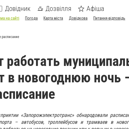
Довідник
Дозвілля
Афіша
ма на сайті
Погода
Карта міста
Довідкова
Питання-відповідь
е расписание
т работать муниципа
т в новогоднюю ночь 
асписание
приятии «Запорожэлектротранс» обнародовали расписа
спорта – автобусов, троллейбусов и трамваев в ново
е добраться на новогодние локации или к родным в новог