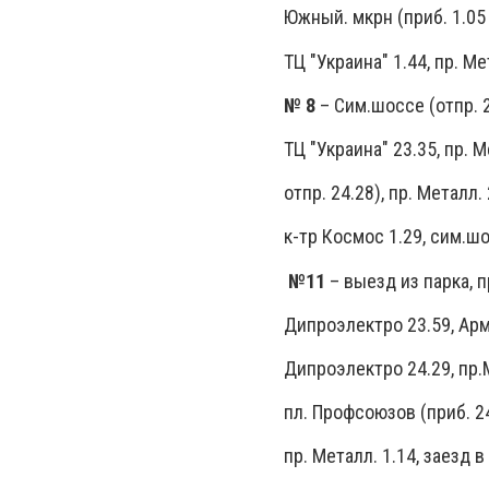
Южный. мкрн (приб. 1.05 –
ТЦ "Украина" 1.44, пр. Ме
№ 8
– Сим.шоссе (отпр. 2
ТЦ "Украина" 23.35, пр. М
отпр. 24.28), пр. Металл.
к-тр Космос 1.29, сим.шо
№11
– выезд из парка, пр
Дипроэлектро 23.59, Арма
Дипроэлектро 24.29, пр.М
пл. Профсоюзов (приб. 24.
пр. Металл. 1.14, заезд в