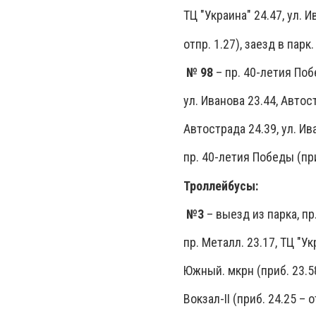
ТЦ "Украина" 24.47, ул. И
отпр. 1.27), заезд в парк.
№ 98
– пр. 40-летия Побе
ул. Иванова 23.44, Автост
Автострада 24.39, ул. Ива
пр. 40-летия Победы (приб
Троллейбусы:
№3
– выезд из парка, пр.
пр. Металл. 23.17, ТЦ "Ук
Южный. мкрн (приб. 23.58
Вокзал-II (приб. 24.25 – 