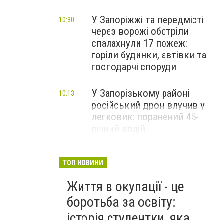
У Запоріжжі та передмісті
10:30
через ворожі обстріли
спалахнули 17 пожеж:
горіли будинки, автівки та
господарчі споруди
У Запорізькому районі
10:13
російський дрон влучив у
легковик: поранений 45-
річний водій
ТОП НОВИНИ
Життя в окупації - це
боротьба за освіту:
історія студентки, яка