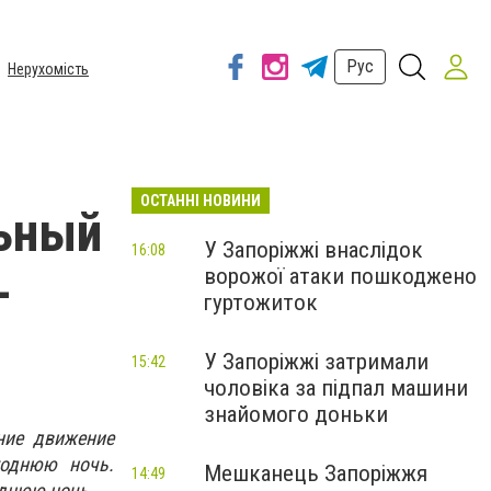
Рус
Нерухомість
ОСТАННІ НОВИНИ
льный
У Запоріжжі внаслідок
16:08
ворожої атаки пошкоджено
–
гуртожиток
У Запоріжжі затримали
15:42
чоловіка за підпал машини
знайомого доньки
ние движение
годнюю ночь.
Мешканець Запоріжжя
14:49
однюю ночь.