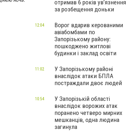
отримав 6 років увʼязнення
за розбещення доньки
Ворог вдарив керованими
12:04
авіабомбами по
Запорізькому району:
пошкоджено житлові
будинки і заклад освіти
У Запорізькому районі
11:02
внаслідок атаки БПЛА
постраждали двоє людей
У Запорізькій області
10:54
внаслідок ворожих атак
поранено четверо мирних
мешканців, одна людина
загинула