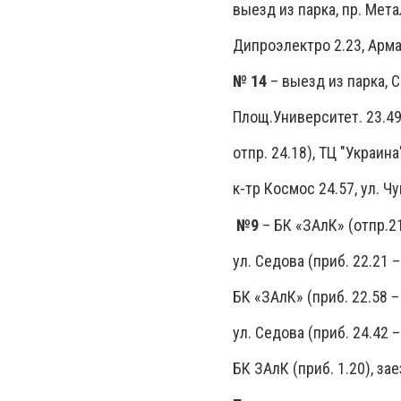
выезд из парка, пр. Метал
Дипроэлектро 2.23, Армат
№ 14
– выезд из парка, С
Площ.Университет. 23.49,
отпр. 24.18), ТЦ "Украина
к-тр Космос 24.57, ул. Ч
№9
– БК «ЗАлК» (отпр.21
ул. Седова (приб. 22.21 –
БК «ЗАлК» (приб. 22.58 –
ул. Седова (приб. 24.42 –
БК ЗАлК (приб. 1.20), зае