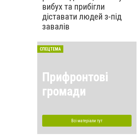
вибух та прибігли
діставати людей з-під
завалів
СПЕЦТЕМА
Прифронтові
громади
Всі матеріали тут