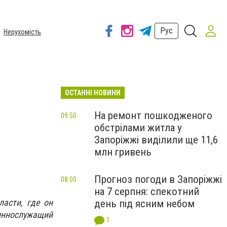
Рус
Нерухомість
ОСТАННІ НОВИНИ
На ремонт пошкодженого
09:50
обстрілами житла у
Запоріжжі виділили ще 11,6
млн гривень
Прогноз погоди в Запоріжжі
08:00
на 7 серпня: спекотний
асти, где он
день під ясним небом
оеннослужащий
1