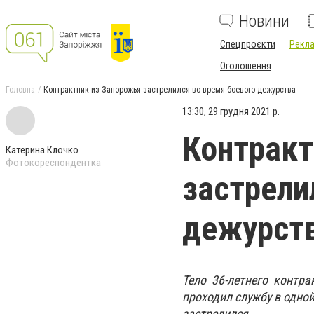
Новини
Спецпроєкти
Рекла
Оголошення
Головна
Контрактник из Запорожья застрелился во время боевого дежурства
13:30, 29 грудня 2021 р.
Контракт
Катерина Клочко
Фотокореспондентка
застрели
дежурст
Тело 36-летнего контр
проходил службу в одно
застрелился.