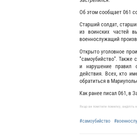
Об этом сообщает 061 с
Старший солдат, старши
из воинских частей в
военнослужащий произве
Открыто уголовное прои
"самоубийство". Также 
и нарушение правил 
действия. Всех, кто и
обратиться в Мариупольс
Как ранее писал 061, в
З
Якщо ви помітили помилку, виділіть нео
#самоубийство
#военносл