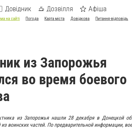
Довідник
Дозвілля
Афіша
ма на сайті
Погода
Карта міста
Довідкова
Питання-відповідь
ник из Запорожья
лся во время боевого
ва
актника из Запорожья нашли 28 декабря в Донецкой обл
й из воинских частей. По предварительной информации, в