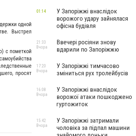
У Запоріжжі внаслідок
01:14
ворожого удару зайнялася
ддержки одной
офісна будівля
тве. Выстрел
Ввечері росіяни знову
21:33
Вчора
вдарили по Запоріжжю
о) с пометкой
 самоубийства
У Запоріжжі тимчасово
ледственные
17:20
Вчора
зміниться рух тролейбусів
шего, просят
У Запоріжжі внаслідок
16:08
Вчора
ворожої атаки пошкоджено
гуртожиток
У Запоріжжі затримали
15:42
Вчора
чоловіка за підпал машини
знайомого доньки