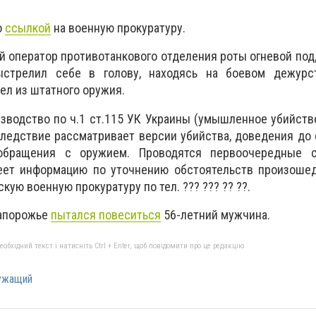
о
ссылкой
на военную прокуратуру.
й оператор противотанкового отделения роты огневой по
ыстрелил себе в голову, находясь на боевом дежурс
л из штатного оружия.
зводство по ч.1 ст.115 УК Украины (умышленное убийств
следствие рассматривает версии убийства, доведения до
обращения с оружием. Проводятся первоочередные с
меет информацию по уточнению обстоятельств произошед
кую военную прокуратуру по тел. ??? ??? ?? ??.
апорожье
пытался повеситься
56-летний мужчина.
бхідний текст і натисніть Ctrl + Enter, щоб повідомити про це редакцію
ужащий