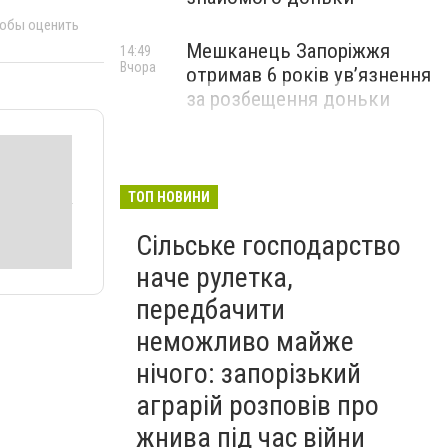
тобы оценить
Мешканець Запоріжжя
14:49
Вчора
отримав 6 років увʼязнення
за розбещення доньки
ТОП НОВИНИ
Сільське господарство
наче рулетка,
передбачити
неможливо майже
нічого: запорізький
аграрій розповів про
жнива під час війни