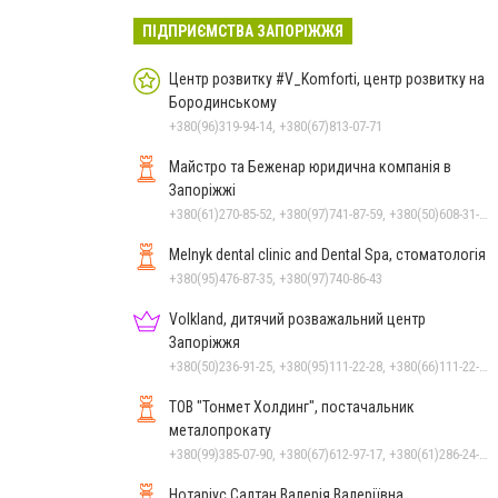
ПІДПРИЄМСТВА ЗАПОРІЖЖЯ
Центр розвитку #V_Komforti, центр розвитку на
Бородинському
+380(96)319-94-14, +380(67)813-07-71
Майстро та Беженар юридична компанія в
Запоріжжі
+380(61)270-85-52, +380(97)741-87-59, +380(50)608-31-76
Melnyk dental clinic and Dental Spa, стоматологія
+380(95)476-87-35, +380(97)740-86-43
Volkland, дитячий розважальний центр
Запоріжжя
+380(50)236-91-25, +380(95)111-22-28, +380(66)111-22-29
ТОВ "Тонмет Холдинг", постачальник
металопрокату
+380(99)385-07-90, +380(67)612-97-17, +380(61)286-24-22
Нотаріус Салтан Валерія Валеріївна