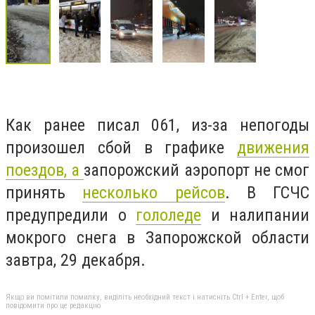
Как ранее писал 061, из-за непогоды
произошел сбой в графике
движения
поездов, а
запорожский аэропорт не смог
принять
несколько рейсов
.
В ГСЧС
предупредили о
гололеде
и налипании
мокрого снега в Запорожской области
завтра, 29 декабря.
Якщо ви помітили помилку, виділіть необхідний текст і натисніть Ctrl + Enter, щоб
повідомити про це редакцію