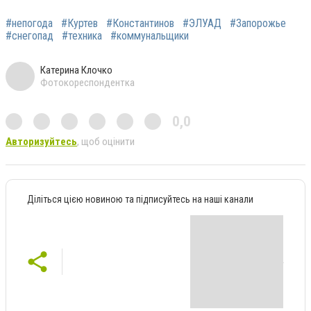
#непогода
#Куртев
#Константинов
#ЭЛУАД
#Запорожье
#снегопад
#техника
#коммунальщики
Катерина Клочко
Фотокореспондентка
0,0
Авторизуйтесь
, щоб оцінити
Діліться цією новиною та підписуйтесь на наші канали