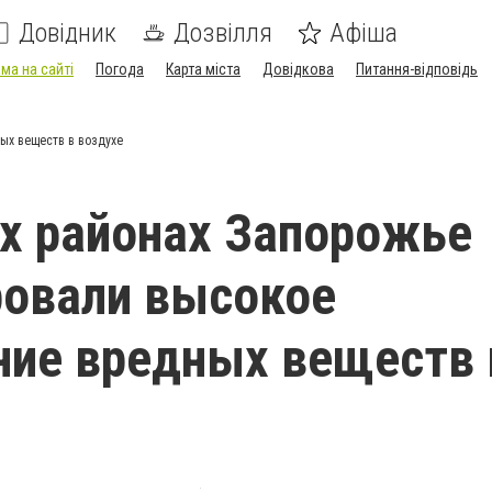
Довідник
Дозвілля
Афіша
ма на сайті
Погода
Карта міста
Довідкова
Питання-відповідь
ых веществ в воздухе
х районах Запорожье
ровали высокое
ие вредных веществ 