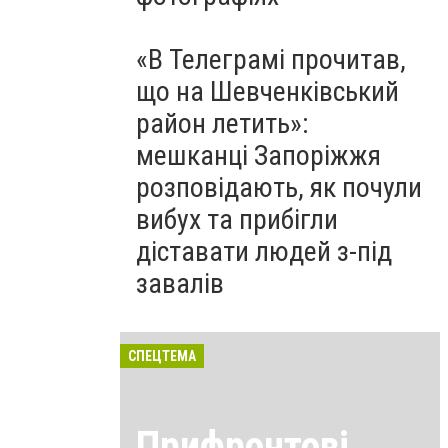
«В Телеграмі прочитав,
що на Шевченківський
район летить»:
мешканці Запоріжжя
розповідають, як почули
вибух та прибігли
діставати людей з-під
завалів
СПЕЦТЕМА
Прифронтові