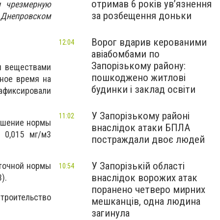
отримав 6 років увʼязнення
и чрезмерную
за розбещення доньки
 Днепровском
Ворог вдарив керованими
12:04
авіабомбами по
Запорізькому району:
и веществами
пошкоджено житлові
чное время на
будинки і заклад освіти
афиксировали
У Запорізькому районі
11:02
вышение нормы
внаслідок атаки БПЛА
 0,015 мг/м3
постраждали двоє людей
У Запорізькій області
уточной нормы
10:54
внаслідок ворожих атак
3).
поранено четверо мирних
троительство
мешканців, одна людина
загинула