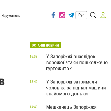
Рус
Нерухомість
ОСТАННІ НОВИНИ
У Запоріжжі внаслідок
16:08
ворожої атаки пошкоджено
гуртожиток
в
У Запоріжжі затримали
15:42
чоловіка за підпал машини
знайомого доньки
Мешканець Запоріжжя
14:49