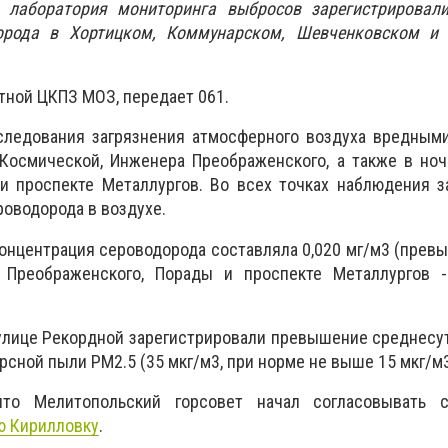
 лаборатория мониторинга выбросов зарегистрировал
орода в Хортицком, Коммунарском, Шевченковском и
тной ЦКПЗ МОЗ, передает 061.
ледования загрязнения атмосферного воздуха вредным
 Космической, Инженера Преображенского, а также в но
и проспекте Металлургов. Во всех точках наблюдения з
оводорода в воздухе.
онцентрация сероводорода составляла 0,020 мг/м3 (пре
х Преображенского, Порады и проспекте Металлургов -
.
 улице Рекордной зарегистрировали превышение среднес
сной пыли РМ2.5 (35 мкг/м3, при норме не выше 15 мкг/м
то Мелитопольский горсовет начал согласовывать с
ю Кирилловку
.