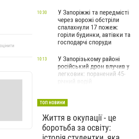
У Запоріжжі та передмісті
10:30
через ворожі обстріли
спалахнули 17 пожеж:
горіли будинки, автівки та
господарчі споруди
 оцінити
У Запорізькому районі
10:13
російський дрон влучив у
легковик: поранений 45-
річний водій
ТОП НОВИНИ
Життя в окупації - це
боротьба за освіту:
історія студентки, яка