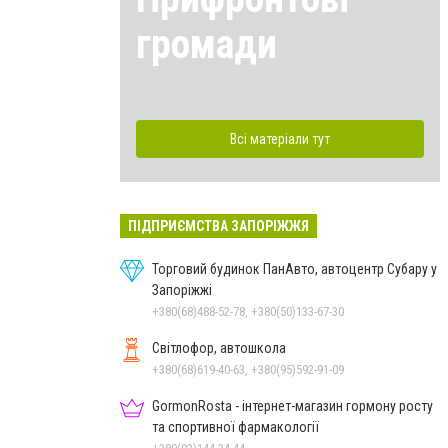
громади
Всі матеріали тут
ПІДПРИЄМСТВА ЗАПОРІЖЖЯ
Торговий будинок ПанАвто, автоцентр Субару у
Запоріжжі
+380(68)488-52-78, +380(50)133-67-30
Світлофор, автошкола
+380(68)619-40-63, +380(95)592-91-09
GormonRosta - інтернет-магазин гормону росту
та спортивної фармакології