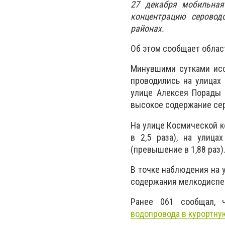
27 декабря мобильная
концентрацию серовод
районах.
Об этом сообщает облас
Минувшими сутками исс
проводились на улицах
улице Алексея Порады 
высокое содержание сер
На улице Космической к
в 2,5 раза), на улица
(превышение в 1,88 раз)
В точке наблюдения на
содержания мелкодиспер
Ранее 061 сообщал, ч
водопровода в курортну