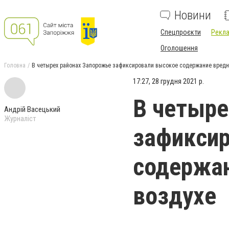
Новини
Спецпроєкти
Рекла
Оголошення
Головна
В четырех районах Запорожье зафиксировали высокое содержание вредн
17:27, 28 грудня 2021 р.
В четыре
Андрій Васецький
Журналіст
зафикси
содержан
воздухе