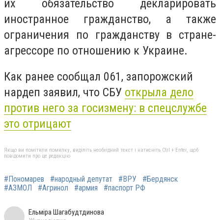
их обязательство декларировать
иностранное гражданство, а также
ограничения по гражданству в стране-
агрессоре по отношению к Украине.
Как ранее сообщал 061, запорожский
нардеп заявил, что СБУ
открыла дело
против него за госизмену: в спецслужбе
это отрицают
Якщо ви помітили помилку, виділіть необхідний текст і натисніть Ctrl + Enter, щоб
повідомити про це редакцію
#Пономарев
#народный депутат
#ВРУ
#Бердянск
#АЗМОЛ
#Агринол
#армия
#паспорт РФ
Ельміра Шагабудтдинова