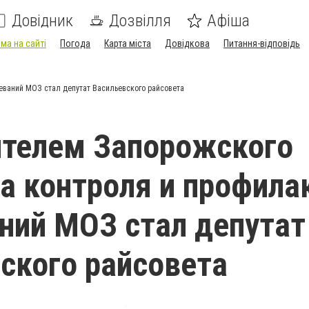
Довідник
Дозвілля
Афіша
ма на сайті
Погода
Карта міста
Довідкова
Питання-відповідь
еваний МОЗ стал депутат Васильевского райсовета
ителем Запорожского
а контроля и профила
ний МОЗ стал депутат
ского райсовета