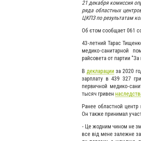
21 декабря комиссия оп
ряда областных центро
ЦКПЗ по результатам ко
Об єтом сообщает 061 с
43-летний Тарас Тищенк
медико-санитарной п
райсовета от партии "За
В
декларации
за 2020 го
зарплату в
439 327 гр
первичной медико-сани
тысяч гривен
наследств
Ранее областной центр 
Он также принимал участ
- Це жодним чином не зм
все від мене залежне з