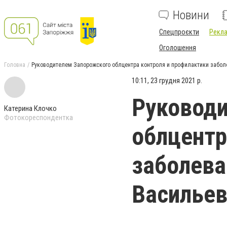
Новини
Спецпроєкти
Рекла
Оголошення
Головна
Руководителем Запорожского облцентра контроля и профилактики забол
10:11, 23 грудня 2021 р.
Руковод
Катерина Клочко
Фотокореспондентка
облцентр
заболева
Васильев