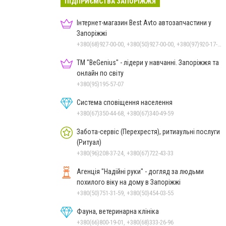
ПІДПРИЄМСТВА ЗАПОРІЖЖЯ
Інтернет-магазин Best Avto автозапчастини у
Запоріжжі
+380(68)927-00-00, +380(50)927-00-00, +380(97)920-17-23, +380(50)454-06-06
ТМ "BeGenius" - лідери у навчанні. Запоріжжя та
онлайн по світу
+380(95)195-57-07
Система сповіщення населення
+380(67)350-44-68, +380(67)340-49-59
Забота-сервіс (Перехрестя), ритиаульні послуги
(Ритуал)
+380(96)208-37-24, +380(67)722-43-33
Агенція "Надійні руки" - догляд за людьми
похилого віку на дому в Запоріжжі
+380(50)751-31-59, +380(50)454-03-55
Фауна, ветеринарна клініка
+380(66)800-19-01, +380(68)333-26-96