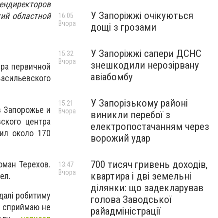
гендиректоров
У Запоріжжі очікуються
ий областной
16:05
Вчора
дощі з грозами
У Запоріжжі сапери ДСНС
15:32
Вчора
знешкодили нерозірвану
тра первичной
авіабомбу
сильевского
У Запорізькому районі
15:21
в Запорожье и
Вчора
виникли перебої з
вского центра
електропостачанням через
ил около 170
ворожий удар
700 тисяч гривень доходів,
оман Терехов.
13:47
Вчора
квартира і дві земельні
шел.
ділянки: що задекларував
далі робитиму
голова Заводської
у сприймаю не
райадміністрації