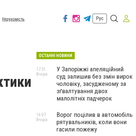
Рус
Нерухомість
ОСТАННІ НОВИНИ
У Запоріжжі апеляційний
17:31
Вчора
суд залишив без змін вирок
ктики
чоловіку, засудженому за
зґвалтування двох
малолітніх падчерок
Ворог поцілив в автомобіль
16:07
Вчора
рятувальників, коли вони
гасили пожежу