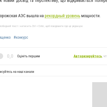
як новий досвід та перспективу, що відкривається попер
орожская АЭС вышла на
рекордный уровень
мощности.
бхідний текст і натисніть Ctrl + Enter, щоб повідомити про це редакцію
ищенко
#конкурс
0,0
Оцініть першим
Авторизируйтесь
, ч
исуйтесь на наші канали