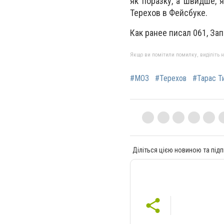
як поразку, а швидше, 
Терехов в Фейсбуке.
Как ранее писал 061,
Зап
Якщо ви помітили помилку, виділіть нео
#МОЗ
#Терехов
#Тарас Т
Діліться цією новиною та підп