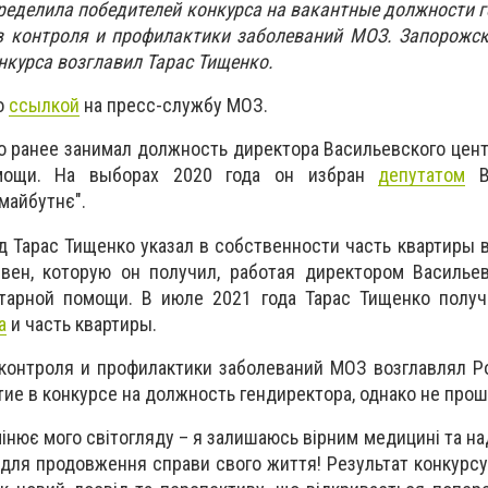
ределила победителей конкурса на вакантные должности 
в контроля и профилактики заболеваний МОЗ. Запорожск
нкурса возглавил Тарас Тищенко.
о
ссылкой
на пресс-службу МОЗ.
о ранее занимал должность директора Васильевского цен
омощи. На выборах 2020 года он избран
депутатом
Ва
 майбутнє".
д Тарас Тищенко указал в собственности часть квартиры 
ивен, которую он получил, работая директором
Василье
тарной помощи. В июле 2021 года Тарас Тищенко получ
а
и часть квартиры.
контроля и профилактики заболеваний МОЗ возглавлял Р
ие в конкурсе на должность гендиректора, однако не про
інює мого світогляду – я залишаюсь вірним медицині та на
адля продовження справи свого життя! Результат конкурс