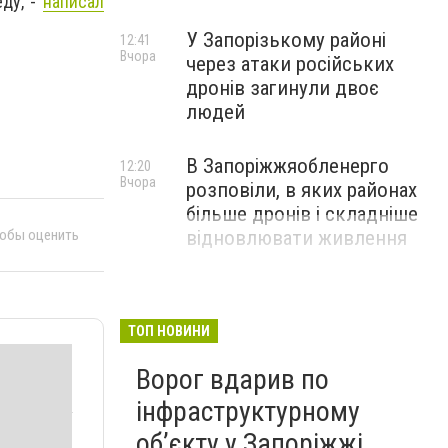
еду, -
написал
У Запорізькому районі
12:41
Вчора
через атаки російських
дронів загинули двоє
людей
В Запоріжжяобленерго
12:20
Вчора
розповіли, в яких районах
більше дронів і складніше
тобы оценить
відновлювати живлення
ТОП НОВИНИ
Ворог вдарив по
інфраструктурному
обʼєкту у Запоріжжі