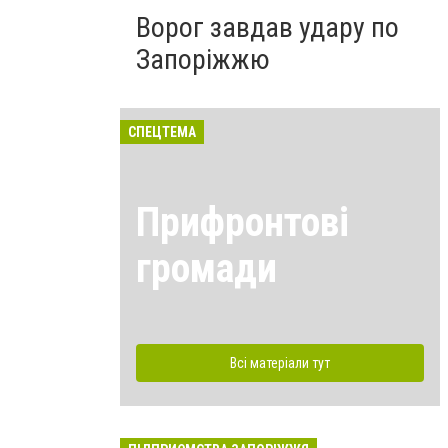
Ворог завдав удару по
Запоріжжю
СПЕЦТЕМА
Прифронтові
громади
Всі матеріали тут