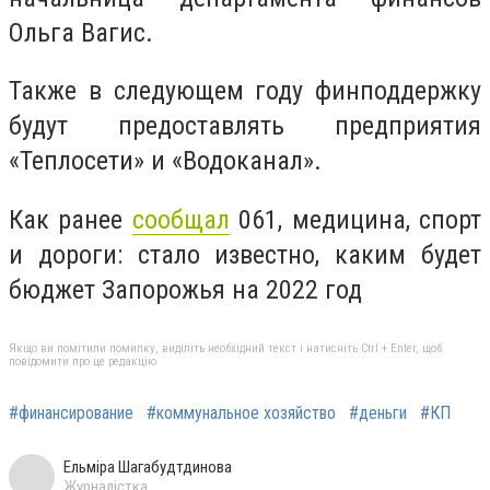
Ольга Вагис.
Также в следующем году финподдержку
будут предоставлять предприятия
«Теплосети» и «Водоканал».
Как ранее
сообщал
061, медицина, спорт
и дороги: стало известно, каким будет
бюджет Запорожья на 2022 год
Якщо ви помітили помилку, виділіть необхідний текст і натисніть Ctrl + Enter, щоб
повідомити про це редакцію
#финансирование
#коммунальное хозяйство
#деньги
#КП
Ельміра Шагабудтдинова
Журналістка