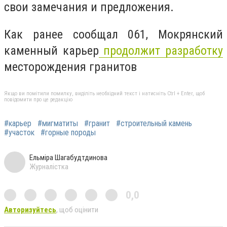
свои замечания и предложения.
Как ранее сообщал 061, Мокрянский
каменный карьер
продолжит разработку
месторождения гранитов
Якщо ви помітили помилку, виділіть необхідний текст і натисніть Ctrl + Enter, щоб
повідомити про це редакцію
#карьер
#мигматиты
#гранит
#строительный камень
#участок
#горные породы
Ельміра Шагабудтдинова
Журналістка
0,0
Авторизуйтесь
, щоб оцінити