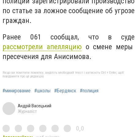
полиции зарегистрировали производство
по статье за ложное сообщение об угрозе
граждан.
Ранее 061 сообщал, что в суде
рассмотрели апелляцию
о смене меры
пресечения для Анисимова.
Якщо ви помітили помилку, виділіть необхідний текст і натисніть Ctrl + Enter, щоб
повідомити про це редакцію
#минирование
#школы
#Бердянск
#полиция
Андрій Васецький
Журналіст
0,0