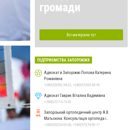
громади
Всі матеріали тут
ПІДПРИЄМСТВА ЗАПОРІЖЖЯ
Адвокат в Запоріжжі Попова Катерина
Романівна
+380(50)992-38-25, +380(97)953-83-93
Адвокат Гаврик Віталіна Вадимівна
+380(67)110-75-93
Запорізький ортопедичний центр А.В.
Матьокіна. Консультація ортопеда і
реабілітолога вдома
+380(50)230-05-60, +380(97)259-82-11