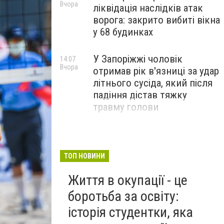
Вчора
ліквідація наслідків атак
ворога: закрито вибиті вікна
у 68 будинках
У Запоріжжі чоловік
14:07
Вчора
отримав рік в'язниці за удар
літнього сусіда, який після
падіння дістав тяжку
травму голови
ТОП НОВИНИ
Життя в окупації - це
боротьба за освіту:
історія студентки, яка