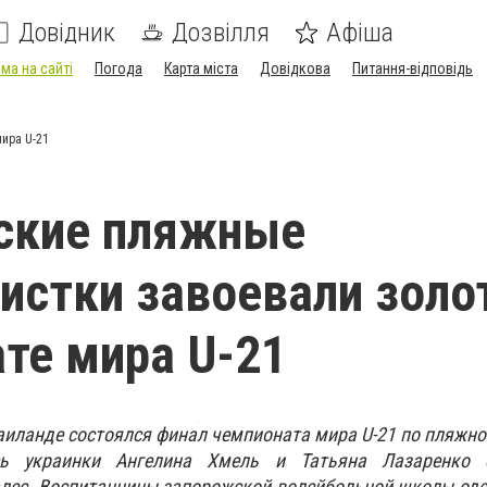
Довідник
Дозвілля
Афіша
ма на сайті
Погода
Карта міста
Довідкова
Питання-відповідь
ира U-21
ские пляжные
истки завоевали золо
те мира U-21
Таиланде состоялся финал чемпионата мира U-21 по пляжно
сь украинки Ангелина Хмель и Татьяна Лазаренко 
алес. Воспитанницы запорожской волейбольной школы од