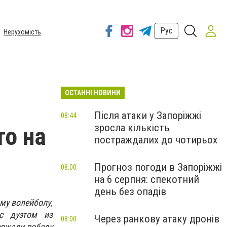
Рус
Нерухомість
ОСТАННІ НОВИНИ
Після атаки у Запоріжжі
08:44
зросла кількість
то на
постраждалих до чотирьох
Прогноз погоди в Запоріжжі
08:00
на 6 серпня: спекотний
день без опадів
му волейболу,
с дуэтом из
Через ранкову атаку дронів
08:00
ержали победу