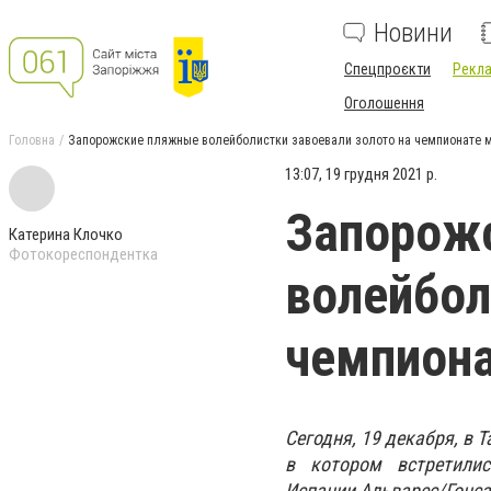
Новини
Спецпроєкти
Рекла
Оголошення
Головна
Запорожские пляжные волейболистки завоевали золото на чемпионате м
13:07, 19 грудня 2021 р.
Запорож
Катерина Клочко
Фотокореспондентка
волейбол
чемпиона
Сегодня, 19 декабря, в 
в котором встретили
Испании Альварес/Гонс