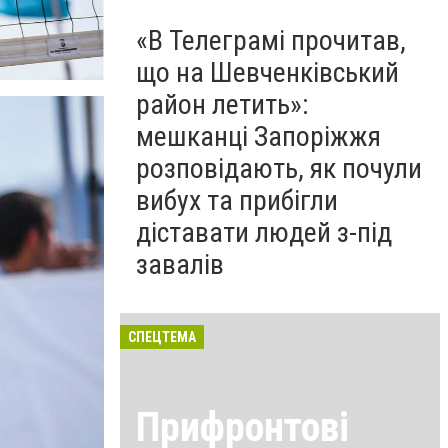
«В Телеграмі прочитав,
що на Шевченківський
район летить»:
мешканці Запоріжжя
розповідають, як почули
вибух та прибігли
діставати людей з-під
завалів
СПЕЦТЕМА
Прифронтові