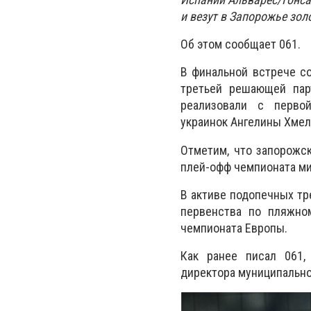
и везут в Запорожье зо
Об этом сообщает 061.
В финальной встрече с
третьей решающей парт
реализовали с перво
украинок
Ангелины Хмель
Отметим, что запорожс
плей-офф чемпионата ми
В активе подопечных тр
первенства по пляжно
чемпионата Европы.
Как ранее писал 061,
директора муниципальн