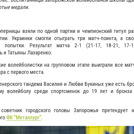
лотые медали.
оперницы взяли по одной партии и чемпионский титул р
ии. Украинки смогли отыграть три матч-поинта, а сво
й попытки. Результат матча
2-1 (21-17, 18-21, 17-
 и Татьяны Лазаренко.
кие волейболистки на
групповом этапе выиграли все ма
ра с первого места.
енерского тандема Василия и Любви Букиных уже есть бр
му волейболу среди спортсменок до 19 лет и бронза
 с
оветник городского головы Запорожья претендует 
ого
ФК "Металлург"
.