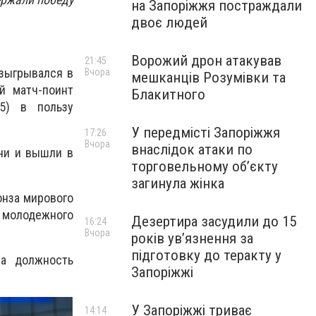
на Запоріжжя постраждали
двоє людей
Ворожий дрон атакував
21:45
азыгрывался в
Вчора
мешканців Розумівки та
й матч-поинт
Блакитного
15) в пользу
У передмісті Запоріжжя
17:26
Вчора
внаслідок атаки по
тчи и вышли в
торговельному обʼєкту
загинула жінка
онза мирового
 молодежного
Дезертира засудили до 15
16:24
Вчора
років увʼязнення за
підготовку до теракту у
на должность
Запоріжжі
У Запоріжжі триває
14:14