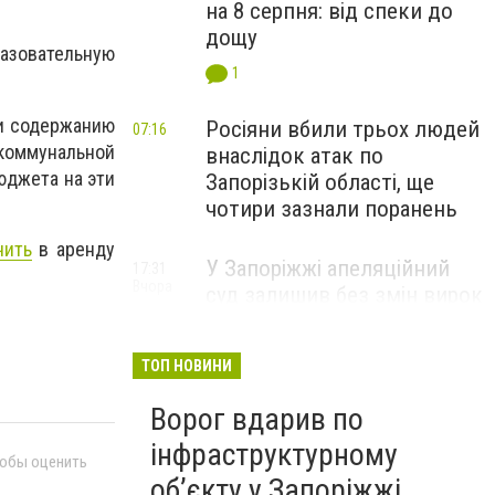
на 8 серпня: від спеки до
дощу
разовательную
1
 и содержанию
Росіяни вбили трьох людей
07:16
коммунальной
внаслідок атак по
юджета на эти
Запорізькій області, ще
чотири зазнали поранень
чить
в аренду
У Запоріжжі апеляційний
17:31
Вчора
суд залишив без змін вирок
чоловіку, засудженому за
зґвалтування двох
ТОП НОВИНИ
малолітніх падчерок
Ворог вдарив по
інфраструктурному
тобы оценить
обʼєкту у Запоріжжі