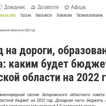
Довідник
Дозвілля
Афіша
ма на сайті
Погода
Карта міста
Довідкова
Питання-відповідь
ожской области на 2022 год
 на дороги, образован
: каким будет бюдже
кой области на 2022 
внеочередной сессии Запорожского областного совета
ластной бюджет на 2022 год. Доходная часть бюджета, 
ий в следующем году составит 5,9 миллиарда гривен.