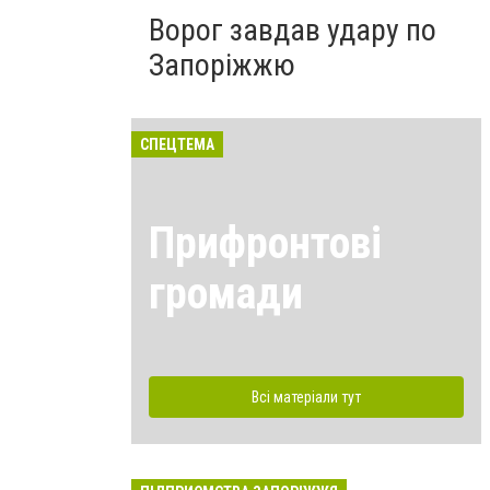
Ворог завдав удару по
Запоріжжю
СПЕЦТЕМА
Прифронтові
громади
Всі матеріали тут