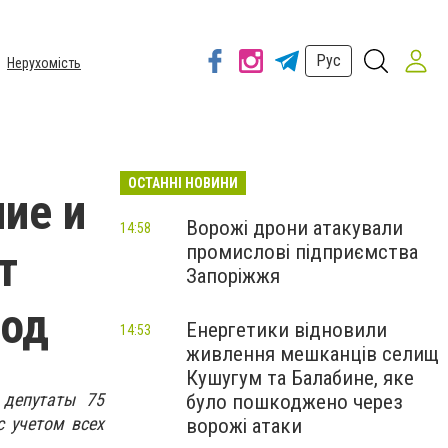
Рус
Нерухомість
ОСТАННІ НОВИНИ
ие и
Ворожі дрони атакували
14:58
промислові підприємства
т
Запоріжжя
год
Енергетики відновили
14:53
живлення мешканців селищ
Кушугум та Балабине, яке
 депутаты 75
було пошкоджено через
с учетом всех
ворожі атаки