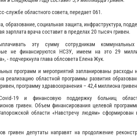
с-службе областного совета, передает 061.
а, образование, социальная защита, инфраструктура, подд
я зарплата врача составит в пределах 20 тысяч гривен.
плачивать эту сумму сотрудникам коммунальных
орые не финансируются НСЗУ, имеем на это 29 милл
», - подчеркнула глава облсовета Елена Жук.
льных программ и мероприятий запланированы расходы н
 на реализацию областной программы развития образова
гривен, программу здравоохранения – 42,4 миллиона гривен
Covid-19 и финансовую поддержку больниц облас
ионов гривен. Объем финансирования целевой программ
Запорожской области «Навстречу людям» сформирован 
ов гривен депутаты направят на продолжение реконст