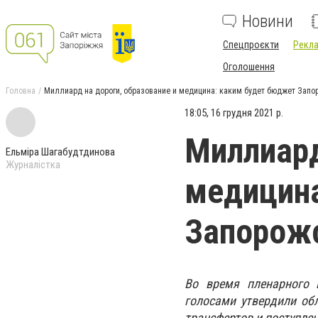
Новини
Спецпроєкти
Рекла
Оголошення
Головна
Миллиард на дороги, образование и медицина: каким будет бюджет Запор
18:05, 16 грудня 2021 р.
Миллиард
Ельміра Шагабудтдинова
Журналістка
медицина
Запорожс
Во время пленарного 
голосами утвердили об
трансфертов и поступлен