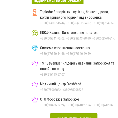
ПІДПРИЄМСТВА ЗАПОРІЖЖЯ
Teplodar Запоріжжя - вугілля, брикет, дрова,
котли тривалого горіння від виробника
+380(66)987-45-44, +380(96)262-84-87, +380(63)754-55-79
ПВКФ Калина. Виготовлення печаток
+380(50)341-72-02, +380(98)243-98-19, +380(50)578-81-71
Система сповіщення населення
+380(67)350-44-68, +380(67)340-49-59
ТМ "BeGenius" - лідери у навчанні. Запоріжжя та
онлайн по світу
+380(95)195-57-07
Медичний центр FreshMed
+380975008822, +380955008822
СТО Форсаж в Запоріжжі
+380(68)455-62-24, +380(98)410-27-94, +380(98)412-36-94, +380(99)092-76-35