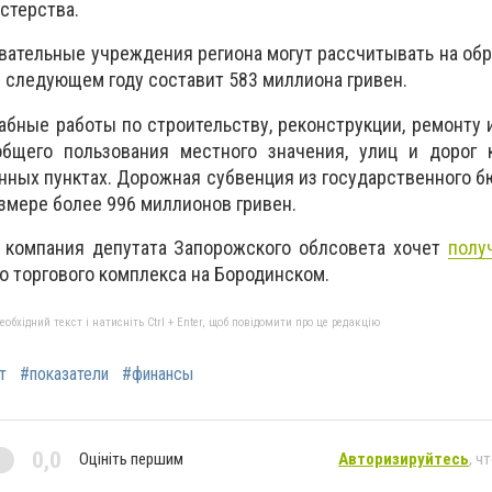
стерства.
ательные учреждения региона могут рассчитывать на об
в следующем году составит 583 миллиона гривен.
бные работы по строительству, реконструкции, ремонту
бщего пользования местного значения, улиц и дорог 
нных пунктах. Дорожная субвенция из государственного б
азмере более 996 миллионов гривен.
, компания депутата Запорожского облсовета хочет
полу
о торгового комплекса на Бородинском.
бхідний текст і натисніть Ctrl + Enter, щоб повідомити про це редакцію
т
#показатели
#финансы
0,0
Оцініть першим
Авторизируйтесь
, ч