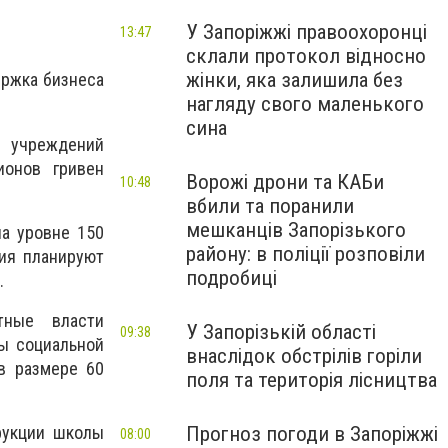
У Запоріжжі правоохоронці
13:47
склали протокол відносно
жінки, яка залишила без
ержка бизнеса
нагляду свого маленького
сина
 учреждений
ионов гривен
Ворожі дрони та КАБи
10:48
вбили та поранили
мешканців Запорізького
а уровне 150
району: в поліції розповіли
ния планируют
подробиці
.
тные власти
У Запорізькій області
09:38
ы социальной
внаслідок обстрілів горіли
в размере 60
поля та територія лісництва
Прогноз погоди в Запоріжжі
рукции школы
08:00