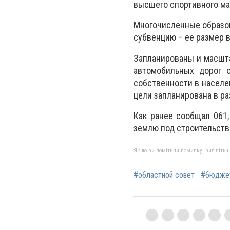
высшего спортивного ма
Многочисленные образов
субвенцию – ее размер 
Запланированы и масшта
автомобильных дорог о
собственности в населе
цели запланирована в р
Как ранее сообщал 061
землю под строительств
Якщо ви помітили помилку, виділіть нео
#областной совет
#бюдже