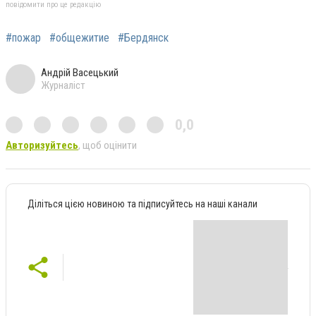
повідомити про це редакцію
#пожар
#общежитие
#Бердянск
Андрій Васецький
Журналіст
0,0
Авторизуйтесь
, щоб оцінити
Діліться цією новиною та підписуйтесь на наші канали