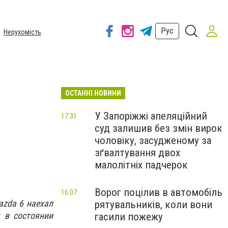
Рус
Нерухомість
ОСТАННІ НОВИНИ
У Запоріжжі апеляційний
17:31
суд залишив без змін вирок
чоловіку, засудженому за
зґвалтування двох
малолітніх падчерок
Ворог поцілив в автомобіль
16:07
azda 6 наехал
рятувальників, коли вони
 в состоянии
гасили пожежу