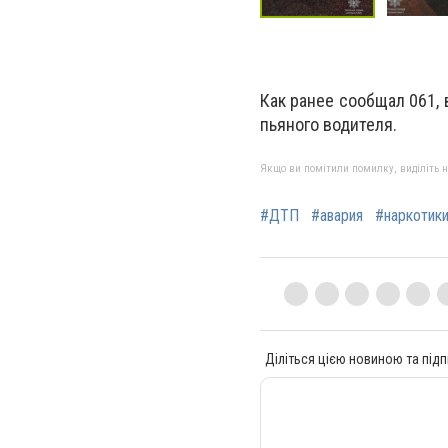
Как ранее сообщал 061,
пьяного водителя.
Якщо ви помітили помилку, виділіть нео
#ДТП
#авария
#наркотик
Діліться цією новиною та підп