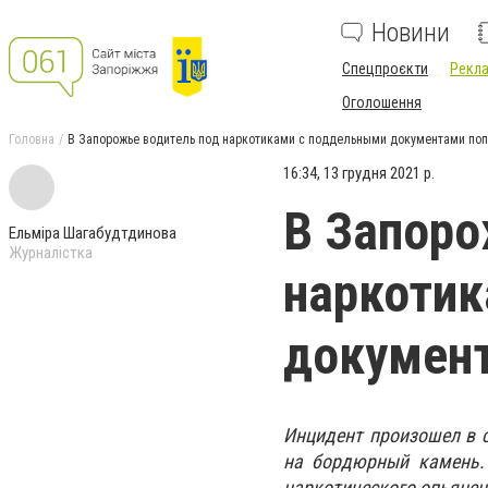
Новини
Спецпроєкти
Рекла
Оголошення
Головна
В Запорожье водитель под наркотиками с поддельными документами по
16:34, 13 грудня 2021 р.
В Запоро
Ельміра Шагабудтдинова
Журналістка
наркоти
документ
Инцидент произошел в 
на бордюрный камень. 
наркотического опьянен