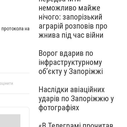
неможливо майже
нічого: запорізький
аграрій розповів про
 протокола на
жнива під час війни
Ворог вдарив по
інфраструктурному
обʼєкту у Запоріжжі
 оцінити
Наслідки авіаційних
ударів по Запоріжжю у
фотографіях
«В Телеграмі прочитав,