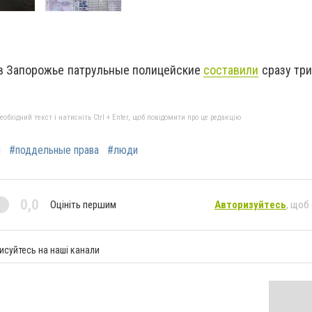
 в Запорожье патрульные полицейские
составили
сразу три
бхідний текст і натисніть Ctrl + Enter, щоб повідомити про це редакцію
и
#поддельные права
#люди
0,0
Оцініть першим
Авторизуйтесь
, щоб
исуйтесь на наші канали