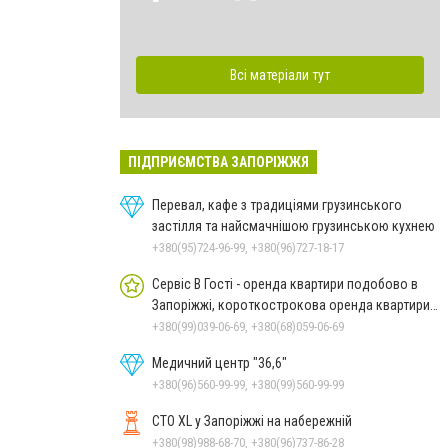
Всі матеріали тут
ПІДПРИЄМСТВА ЗАПОРІЖЖЯ
Перевал, кафе з традиціями грузинського
застілля та найсмачнішою грузинською кухнею
+380(95)724-96-99, +380(96)727-18-17
Сервіс В Гості - оренда квартири подобово в
Запоріжжі, короткострокова оренда квартири в
Запоріжжі.
+380(99)039-06-69, +380(68)059-06-69
Медичний центр "36,6"
+380(96)560-99-99, +380(99)560-99-99
СТО XL у Запоріжжі на набережній
+380(98)988-68-70, +380(96)737-86-28