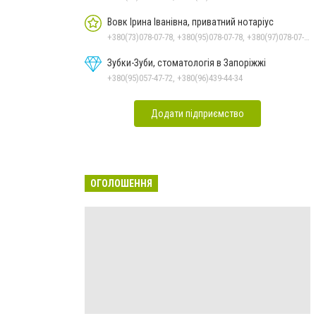
Вовк Ірина Іванівна, приватний нотаріус
+380(73)078-07-78, +380(95)078-07-78, +380(97)078-07-78, +380(61)289-21-00, +380(61)239-55-59
Зубки-Зуби, стоматологія в Запоріжжі
+380(95)057-47-72, +380(96)439-44-34
Додати підприємство
ОГОЛОШЕННЯ