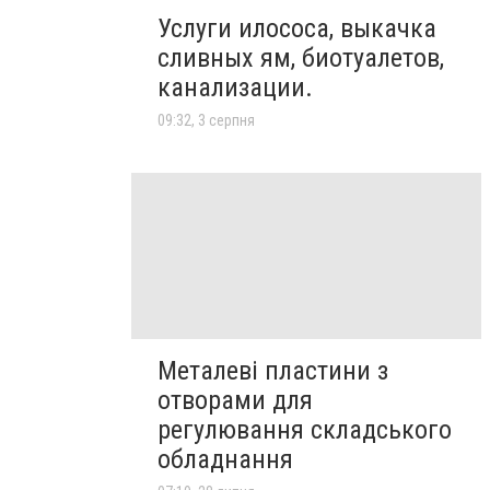
Услуги илососа, выкачка
сливных ям, биотуалетов,
канализации.
09:32, 3 серпня
Металеві пластини з
отворами для
регулювання складського
обладнання