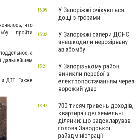
У Запоріжжі очікуються
16:05
дощі з грозами
снилось, что
ьбу пройти
У Запоріжжі сапери ДСНС
15:32
знешкодили нерозірвану
авіабомбу
поддельное, а
 В дальнейшем
У Запорізькому районі
15:21
виникли перебої з
 и ДТП. Также
електропостачанням через
ворожий удар
700 тисяч гривень доходів,
13:47
квартира і дві земельні
ділянки: що задекларував
голова Заводської
райадміністрації