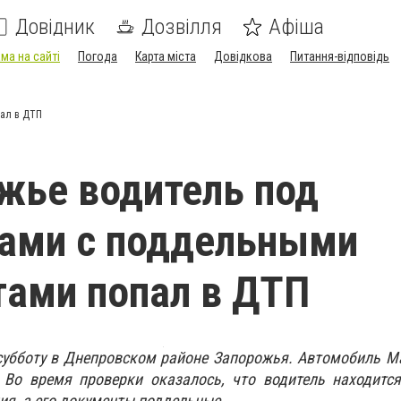
Довідник
Дозвілля
Афіша
ма на сайті
Погода
Карта міста
Довідкова
Питання-відповідь
пал в ДТП
жье водитель под
ками с поддельными
ами попал в ДТП
субботу в Днепровском районе Запорожья. Автомобиль M
Во время проверки оказалось, что водитель находится
ия, а его документы поддельные.