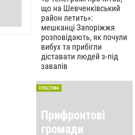
що на Шевченківський
район летить»:
мешканці Запоріжжя
розповідають, як почули
вибух та прибігли
діставати людей з-під
завалів
СПЕЦТЕМА
Прифронтові
громади