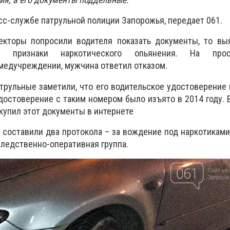
сс-службе патрульной полиции Запорожья, передает 061.
екторы попросили водителя показать документы, то выя
 признаки наркотического опьянения. На прос
медучреждении, мужчина ответил отказом.
трульные заметили, что его водительское удостоверение 
удостоверение с таким номером было изъято в 2014 году.
купил этот документы в интернете
 составили два протокола – за вождение под наркотиками
следственно-оперативная группа.