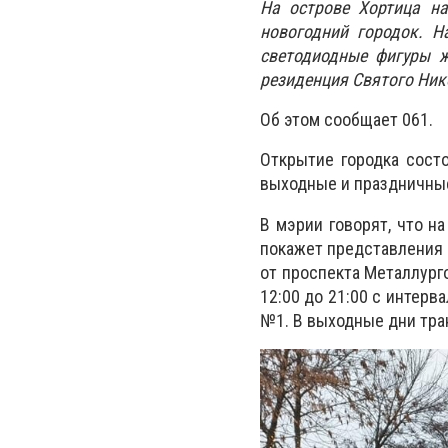
На острове Хортица на
новогодний городок. Н
светодиодные фигуры ж
резиденция Святого Ни
Об этом сообщает 061.
Открытие городка сост
выходные и праздничные
В мэрии говорят, что н
покажет представления 
от проспекта Металлург
12:00 до 21:00 с интерв
№1. В выходные дни тра