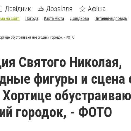
Довідник
Дозвілля
Афіша
ма на сайті
Погода
Карта міста
Довідкова
Питання-відповідь
ортице обустраивают новогодний городок, - ФОТО
ия Святого Николая,
дные фигуры и сцена 
а Хортице обустраива
ий городок, - ФОТО