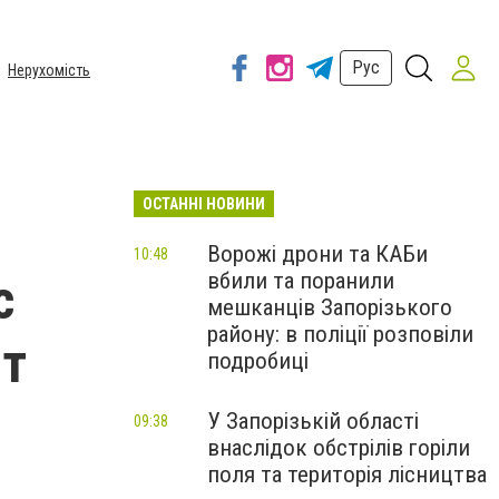
Рус
Нерухомість
ОСТАННІ НОВИНИ
Ворожі дрони та КАБи
10:48
вбили та поранили
с
мешканців Запорізького
району: в поліції розповіли
ют
подробиці
У Запорізькій області
09:38
внаслідок обстрілів горіли
поля та територія лісництва