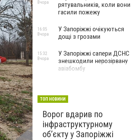
Вчора
рятувальників, коли вони
гасили пожежу
У Запоріжжі очікуються
16:05
Вчора
дощі з грозами
У Запоріжжі сапери ДСНС
15:32
Вчора
знешкодили нерозірвану
авіабомбу
ТОП НОВИНИ
Ворог вдарив по
інфраструктурному
обʼєкту у Запоріжжі