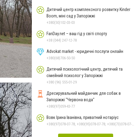
Дитячий центр комплексного розвитку Kinder
Boom, міні сад у Запоріжжі
+380(50)102-03-03
FanDay.net – ваш гід у світі спорту
+38 (044) 247-12-78
Advokat market - юридичні послуги онлайн
+380(68)706-50-50
Дитячий психологічний центр, дитячий та
сімейний психолог у Запоріжжі
+380 (96) 555-01-29
Дресирувальний майданчик для собак в
Запоріжжі "Червона вода"
+380(97)059-43-77
Вовк Ірина Іванівна, приватний нотаріус
+380(97)078-07-78, +380(95)078-07-78, +380(73)078-07-78, +380(61)289-21-00, +380(61)239-55-59