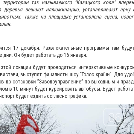
 территории так называемого “Казацкого кола” вперв
а деревья вешают иллюминацию, устанавливают арку с
ивотных. Также на площадке установлена сцена, новог
колая.
оится 17 декабря. Развлекательные программы там буду
 дни. Он будет работать до 16 января.
а этой локации будут проводиться интерактивные конкурсы
вистави, выступят финалисты шоу “Голос країни”. Для удо
ов до остановки “Заводоуправление” по выходным и праз
алом в 10 минут будет курсировать автобусы. Будет работа
нспорт будет ездить согласно графика.