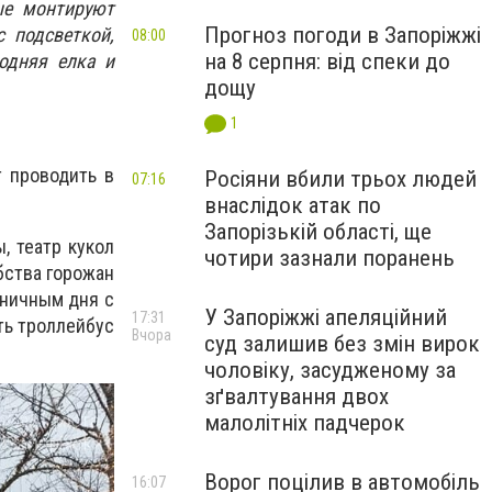
ые монтируют
Прогноз погоди в Запоріжжі
 подсветкой,
08:00
на 8 серпня: від спеки до
одняя елка и
дощу
1
т проводить в
Росіяни вбили трьох людей
07:16
внаслідок атак по
Запорізькій області, ще
, театр кукол
чотири зазнали поранень
бства горожан
дничным дня с
У Запоріжжі апеляційний
17:31
ть троллейбус
Вчора
суд залишив без змін вирок
чоловіку, засудженому за
зґвалтування двох
малолітніх падчерок
Ворог поцілив в автомобіль
16:07