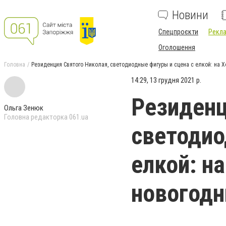
Новини
Спецпроєкти
Рекла
Оголошення
Головна
Резиденция Святого Николая, светодиодные фигуры и сцена с елкой: на Х
14:29, 13 грудня 2021 р.
Резиденц
Ольга Зенюк
Головна редакторка 061.ua
светодио
елкой: н
новогодн