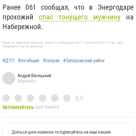
Ранее 061 сообщал, что в Энергодаре
прохожий
спас тонущего мужчину
на
Набережной.
Якщо ви помітили помилку, виділіть необхідний текст і натисніть Ctrl + Enter, щоб
повідомити про це редакцію
#ДТП
#погибшие
#скорая
#Запорожский район
Андрій Васецький
Журналіст
0,0
Авторизуйтесь
, щоб оцінити
Діліться цією новиною та підписуйтесь на наші канали