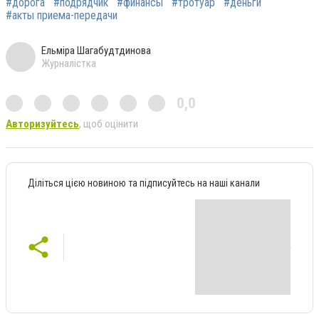
#дорога
#подрядчик
#финансы
#тротуар
#деньги
#акты приема-передачи
Ельміра Шагабудтдинова
Журналістка
0,0
Авторизуйтесь
, щоб оцінити
Діліться цією новиною та підписуйтесь на наші канали