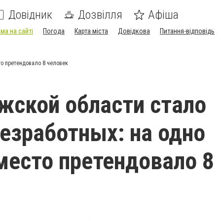
Довідник
Дозвілля
Афіша
ма на сайті
Погода
Карта міста
Довідкова
Питання-відповідь
то претендовало 8 человек
жской области стало
езработных: на одно
место претендовало 8