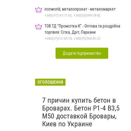
ironworld, металопрокат - металомаркет
+380(97)197-71-63, +380(50)999-78-82
ТОВ ТД "Промсітка-К" - Оптова та роздрібна
торгівля: Сітка, Дріт, Паркани
+380(67)612-40-18, +380(95)046-81-22
Додати підприємство
ОГОЛОШЕННЯ
7 причин купить бетон в
Броварах. Бетон Р1-4 В3,5
M50 доставкой Бровары,
Киев по Украине