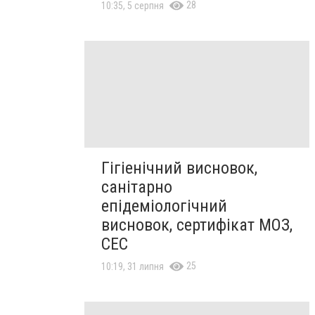
28
10:35, 5 серпня
Гігіенічний висновок,
санітарно
епідеміологічний
висновок, сертифікат МОЗ,
СЕС
25
10:19, 31 липня