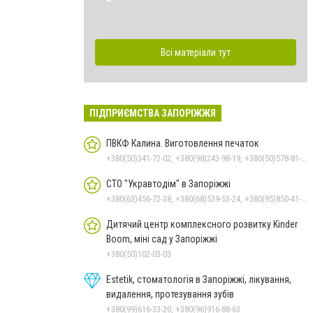
Всі матеріали тут
ПІДПРИЄМСТВА ЗАПОРІЖЖЯ
ПВКФ Калина. Виготовлення печаток
+380(50)341-72-02, +380(98)243-98-19, +380(50)578-81-71
СТО "Укравтодім" в Запоріжжі
+380(63)456-72-38, +380(68)539-53-24, +380(95)850-41-42, +380(61)284-93-68
Дитячий центр комплексного розвитку Kinder
Boom, міні сад у Запоріжжі
+380(50)102-03-03
Estetik, стоматологія в Запоріжжі, лікування,
видалення, протезування зубів
+380(99)616-33-20, +380(96)916-88-63