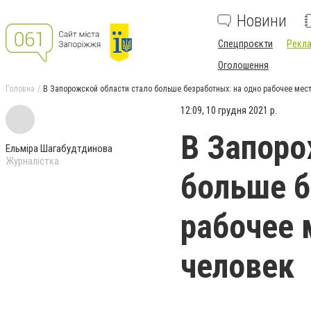
Новини
Спецпроєкти
Рекла
Оголошення
Головна
В Запорожской области стало больше безработных: на одно рабочее мес
12:09, 10 грудня 2021 р.
В Запоро
Ельміра Шагабудтдинова
Журналістка
больше б
рабочее 
человек