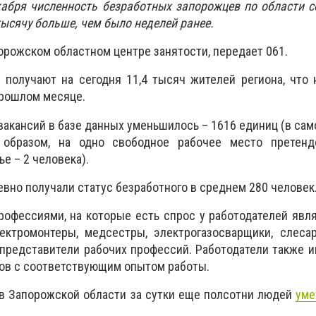
абря численность безработных запорожцев по области с
тысячу больше, чем было неделей ранее.
орожском областном центре занятости, передает 061.
получают на сегодня 11,4 тысяч жителей региона, что 
прошлом месяце.
вакансий в базе данных уменьшилось – 1616 единиц (в са
 образом, на одно свободное рабочее место претен
е – 2 человека).
евно получали статус безработного в среднем 280 человек
фессиями, на которые есть спрос у работодателей явля
ектромонтеры, медсестры, электрогазосварщики, слесар
е представители рабочих профессий. Работодатели также и
ов с соответствующим опытом работы.
 в Запорожской области за сутки еще полсотни людей
уме