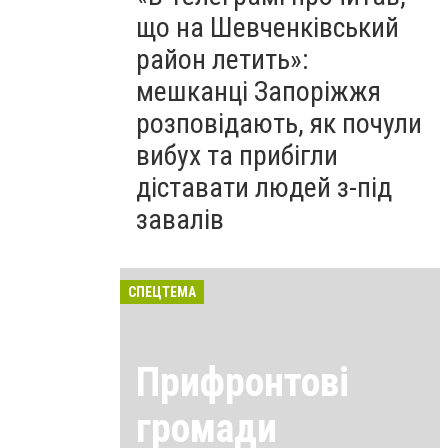
що на Шевченківський
район летить»:
мешканці Запоріжжя
розповідають, як почули
вибух та прибігли
діставати людей з-під
завалів
СПЕЦТЕМА
Прифронтові
громади