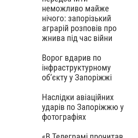
неможливо майже
нічого: запорізький
аграрій розповів про
жнива під час війни
Ворог вдарив по
інфраструктурному
обʼєкту у Запоріжжі
Наслідки авіаційних
ударів по Запоріжжю у
фотографіях
«В Телеграмі прочитав,