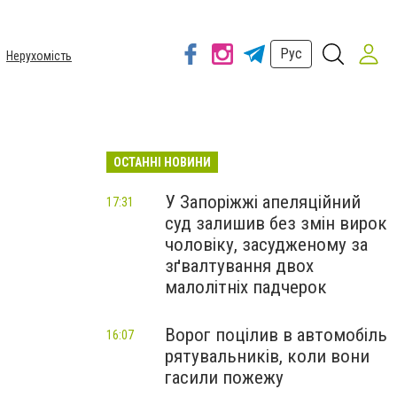
Рус
Нерухомість
ОСТАННІ НОВИНИ
У Запоріжжі апеляційний
17:31
суд залишив без змін вирок
чоловіку, засудженому за
зґвалтування двох
малолітніх падчерок
Ворог поцілив в автомобіль
16:07
рятувальників, коли вони
гасили пожежу