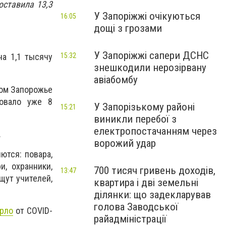
оставила 13,3
У Запоріжжі очікуються
16:05
дощі з грозами
У Запоріжжі сапери ДСНС
15:32
на 1,1 тысячу
знешкодили нерозірвану
авіабомбу
мом Запорожье
довало уже 8
У Запорізькому районі
15:21
виникли перебої з
електропостачанням через
.
ворожий удар
ются: повара,
и, охранники,
700 тисяч гривень доходів,
13:47
щут учителей,
квартира і дві земельні
ділянки: що задекларував
голова Заводської
рло
от COVID-
райадміністрації