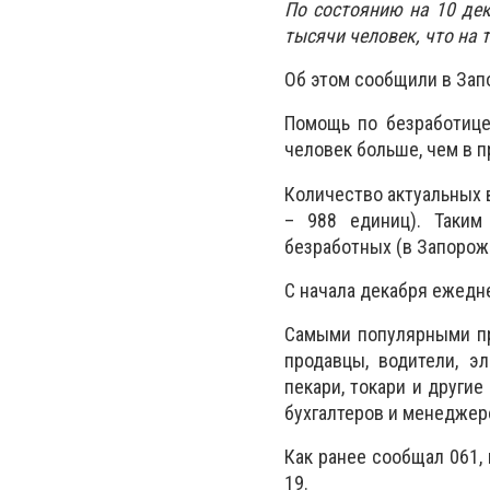
По состоянию на 10 дек
тысячи человек, что на 
Об этом сообщили в Зап
Помощь по безработице 
человек больше, чем в 
Количество актуальных 
– 988 единиц). Таким
безработных (в Запорожь
С начала декабря ежедн
Самыми популярными про
продавцы, водители, эл
пекари, токари и други
бухгалтеров и менеджер
Как ранее сообщал 061,
19.