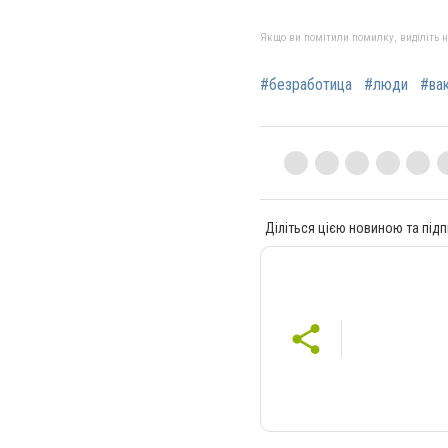
Якщо ви помітили помилку, виділіть нео
#безработица
#люди
#ва
Діліться цією новиною та підп