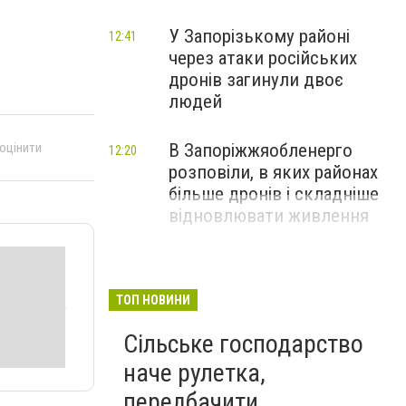
У Запорізькому районі
12:41
через атаки російських
дронів загинули двоє
людей
 оцінити
В Запоріжжяобленерго
12:20
розповіли, в яких районах
більше дронів і складніше
відновлювати живлення
ТОП НОВИНИ
Сільське господарство
наче рулетка,
передбачити