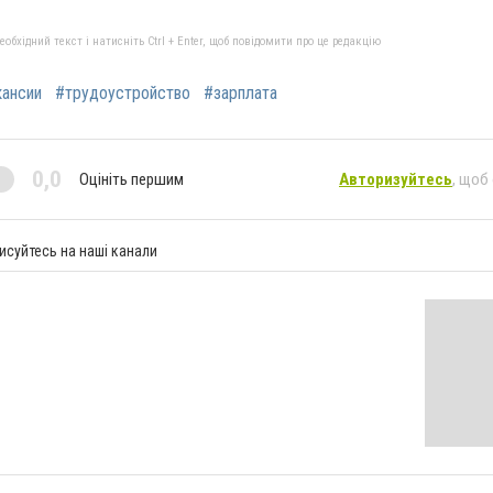
бхідний текст і натисніть Ctrl + Enter, щоб повідомити про це редакцію
кансии
#трудоустройство
#зарплата
0,0
Оцініть першим
Авторизуйтесь
, щоб
исуйтесь на наші канали