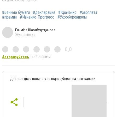
повідомити про це редакцію
#ценные бумаги
#декларация
#Краченко
#зарплата
#премии
#Ивченко-Прогресс
#Укроборонпром
Ельміра Шагабудтдинова
Журналістка
0,0
Авторизуйтесь
, щоб оцінити
Діліться цією новиною та підписуйтесь на наші канали