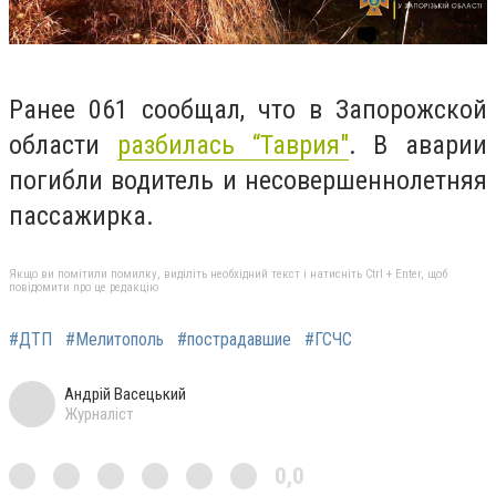
Ранее 061 сообщал, что в Запорожской
области
разбилась “Таврия"
. В аварии
погибли водитель и несовершеннолетняя
пассажирка.
Якщо ви помітили помилку, виділіть необхідний текст і натисніть Ctrl + Enter, щоб
повідомити про це редакцію
#ДТП
#Мелитополь
#пострадавшие
#ГСЧС
Андрій Васецький
Журналіст
0,0